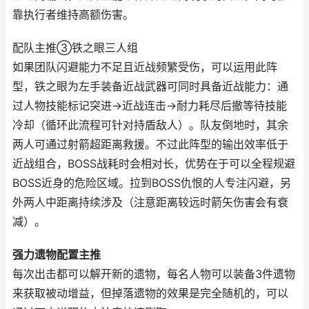
靠执行者维持高额伤害。
配队主推③铁之眼三人组
如果团队闪避能力不足且近战频繁受伤，可以运用此阵
型，铁之眼为左手装备近战武器可同时具备近战能力：通
过人物技能标记突进→近战连击→耐力耗尽后撤等待技能
冷却（循环此流程可针对持盾敌人）。队友倒地时，其余
两人可通过射箭超距离救援。不过此阵型的输出效率低于
近战组合，BOSS战耗时会相对长，优势在于可以全程规避
BOSS近身的危险区域。拉到BOSS仇恨的人专注闪避，另
外两人中距离持续涉及（注意距离较远时箭矢伤害会有衰
减）。
强力遗物配置主推
每次出击都可以解开新的遗物，每名人物可以装备3件遗物
来获取被动增益，但掉落遗物的效果是完全随机的，可以