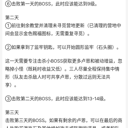
⑥击败第一天的BOSS，此时应该能达到9级。
第二天
①前往剩余教堂并清理未寻觅营地更新（已清理的营地中
间会显示金色赐福图标，无需重复寻觅）。
②如果拿到了监牢钥匙，可以开始圆形监牢（石头圈）。
这一天需要专注击杀小BOSS获取更多卢恩和被动增益，忽
略掉小怪（既耗时收益又低）。三人尽量全程保持集中情
形（队友击杀敌人时可共享卢恩，分散过远则无法共
享）。
③击败第二天的BOSS，此时应该能达到13-14级。
第三天
击败第三天的BOSS。如果有剩余的卢恩，可以在最后的商