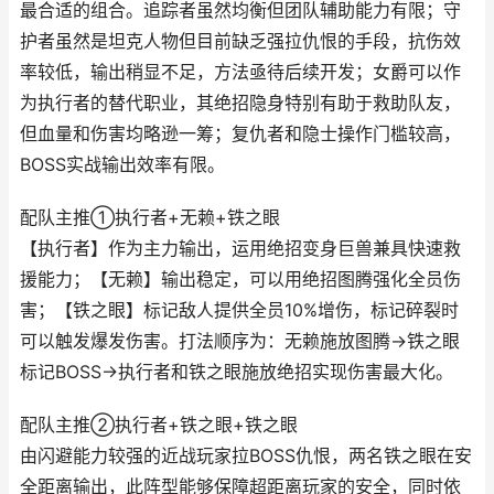
最合适的组合。追踪者虽然均衡但团队辅助能力有限；守
护者虽然是坦克人物但目前缺乏强拉仇恨的手段，抗伤效
率较低，输出稍显不足，方法亟待后续开发；女爵可以作
为执行者的替代职业，其绝招隐身特别有助于救助队友，
但血量和伤害均略逊一筹；复仇者和隐士操作门槛较高，
BOSS实战输出效率有限。
配队主推①执行者+无赖+铁之眼
【执行者】作为主力输出，运用绝招变身巨兽兼具快速救
援能力；【无赖】输出稳定，可以用绝招图腾强化全员伤
害；【铁之眼】标记敌人提供全员10%增伤，标记碎裂时
可以触发爆发伤害。打法顺序为：无赖施放图腾→铁之眼
标记BOSS→执行者和铁之眼施放绝招实现伤害最大化。
配队主推②执行者+铁之眼+铁之眼
由闪避能力较强的近战玩家拉BOSS仇恨，两名铁之眼在安
全距离输出，此阵型能够保障超距离玩家的安全，同时依