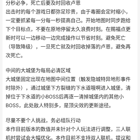
分秒必争，死亡后要及时回收卢恩
出击时的每个游戏日都弥足珍贵，由于毒圈会定时缩小，
一定要抓紧每一分每一秒提高自己。开始地图时同步跑给
下个目标点，不要在原地停留太久浪费时刻。在赐福点更
新时可以一边移动一边完成操作以节省时刻。避免死亡
（导致降级），一旦死亡就及时回收掉落的卢恩，避免再
次死亡。
中间的大城堡为每局必清区域
大城堡固定出现在地图中间位置（触发隐城特异地形事件
时除外），通过城堡下方裂缝的下水道哦啊进入城堡，清
掉位于下水道的小BOSS后再逐一清掉城堡内的其他小
BOSS，此处敌人特别多，是顶尖效的更新途径。
尽量不要个人挑战，务必组队行动
本作目前版本的数值并未针对个人玩法进行调整，三人联
机时尝试会大幅优化。本作目前不支持双人联机，提议和