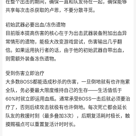
在整个出击的期间，确保一直和队友待在一起，确保能够
共享每次击杀获取的卢恩，不要分散寻觅。
初始武器必要出血/冻伤遗物
目前版本提高伤害的核心在于为出击武器装备附加出血异
常情形的遗物，能极大改变游戏尝试，伤害输出几乎翻
倍。如果运用执行者的话，由于他的初始武器自带出血，
则需额外装备冻伤遗物。
受到伤害立即治疗
大多数BOSS都能造成秒杀的伤害，一旦倒地就有也许拖累
全队，务必要最大限度维持自己的生存——生活值低于
60%时就立即运用血瓶。通常承受BOSS一击后就必须要治
疗了，否则后续攻击就极有也许倒地。每次死亡都会延长
队友的救援时刻（最多叠加3次），后期复活耗时极长，触
摸赐福点可以重置复活计时时长。