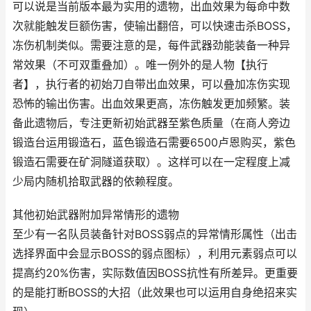
可以说是当前版本最为实用的遗物，出血效果为每命中数
次就能触发巨额伤害，使输出翻倍，可以快速击杀BOSS，
冻伤机制类似。需要注意的是，每件武器劲能装备一种异
常效果（不可双重叠加）。唯一例外的是人物【执行
者】，执行者的初始刀自带出血效果，可以叠加冻伤实现
恐怖的输出伤害。出血效果更高，冻伤触发更加频繁。装
备此遗物后，专注更新初始武器至紫色质量（在商人旁边
锻造台运用锻造石，蓝色锻造石需要6500卢恩购买，紫色
锻造石需要在矿洞隧道获取）。这样可以在一定程度上减
少局内随机拾取武器的依赖程度。
其他初始武器附加异常情形的遗物
至少有一名队员装备针对BOSS弱点的异常情形属性（出击
选择界面中会显示BOSS的弱点图标），利用元素弱点可以
提高约20%伤害，实际数值因BOSS抗性有所差异。更重要
的是能打断BOSS的大招（此效果也可以运用自身绝招来实