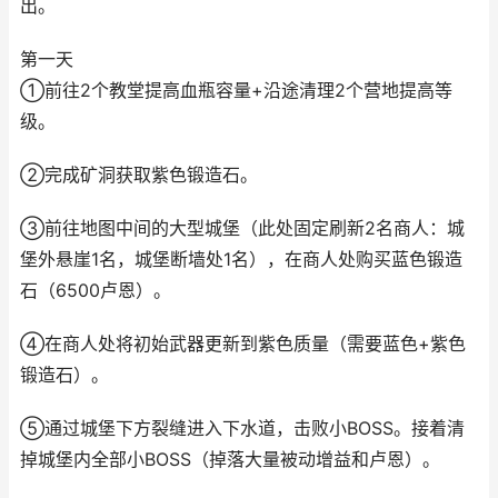
出。
第一天
①前往2个教堂提高血瓶容量+沿途清理2个营地提高等
级。
②完成矿洞获取紫色锻造石。
③前往地图中间的大型城堡（此处固定刷新2名商人：城
堡外悬崖1名，城堡断墙处1名），在商人处购买蓝色锻造
石（6500卢恩）。
④在商人处将初始武器更新到紫色质量（需要蓝色+紫色
锻造石）。
⑤通过城堡下方裂缝进入下水道，击败小BOSS。接着清
掉城堡内全部小BOSS（掉落大量被动增益和卢恩）。