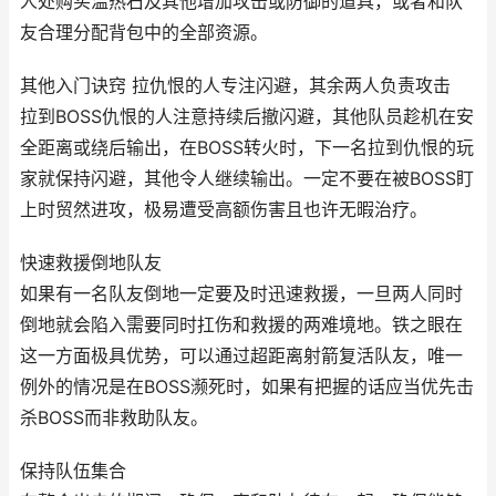
人处购买温热石及其他增加攻击或防御的道具，或者和队
友合理分配背包中的全部资源。
其他入门诀窍 拉仇恨的人专注闪避，其余两人负责攻击
拉到BOSS仇恨的人注意持续后撤闪避，其他队员趁机在安
全距离或绕后输出，在BOSS转火时，下一名拉到仇恨的玩
家就保持闪避，其他令人继续输出。一定不要在被BOSS盯
上时贸然进攻，极易遭受高额伤害且也许无暇治疗。
快速救援倒地队友
如果有一名队友倒地一定要及时迅速救援，一旦两人同时
倒地就会陷入需要同时扛伤和救援的两难境地。铁之眼在
这一方面极具优势，可以通过超距离射箭复活队友，唯一
例外的情况是在BOSS濒死时，如果有把握的话应当优先击
杀BOSS而非救助队友。
保持队伍集合