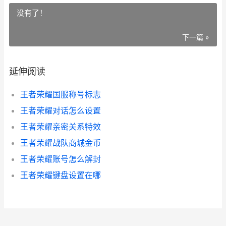
没有了！
下一篇 »
延伸阅读
王者荣耀国服称号标志
王者荣耀对话怎么设置
王者荣耀亲密关系特效
王者荣耀战队商城金币
王者荣耀账号怎么解封
王者荣耀键盘设置在哪