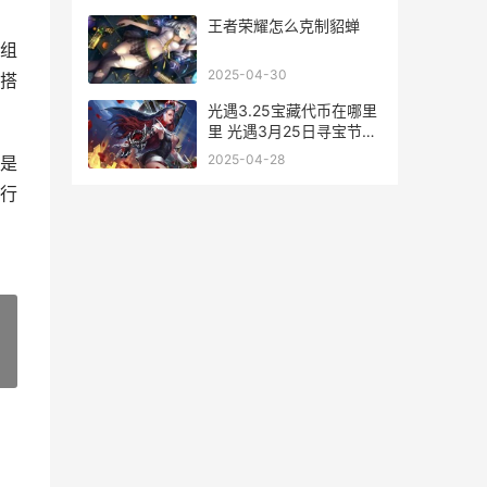
王者荣耀怎么克制貂蝉
组
2025-04-30
搭
光遇3.25宝藏代币在哪里
里 光遇3月25日寻宝节代
币收集策略 光遇藏宝图有
2025-04-28
是
什么用
行
»