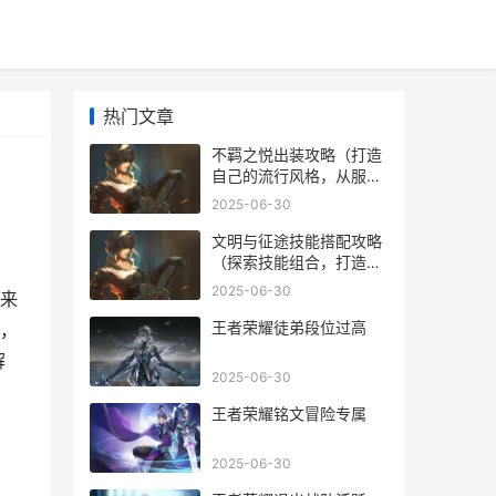
热门文章
不羁之悦出装攻略（打造
自己的流行风格，从服装
搭配开始）
2025-06-30
文明与征途技能搭配攻略
（探索技能组合，打造无
敌军团！）
2025-06-30
来
王者荣耀徒弟段位过高
，
解
2025-06-30
王者荣耀铭文冒险专属
2025-06-30