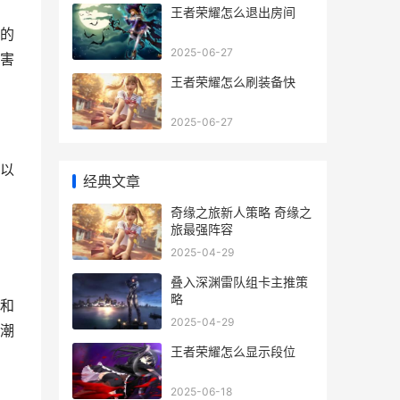
王者荣耀怎么退出房间
的
2025-06-27
害
王者荣耀怎么刷装备快
2025-06-27
以
经典文章
奇缘之旅新人策略 奇缘之
旅最强阵容
2025-04-29
叠入深渊雷队组卡主推策
略
和
2025-04-29
潮
王者荣耀怎么显示段位
2025-06-18