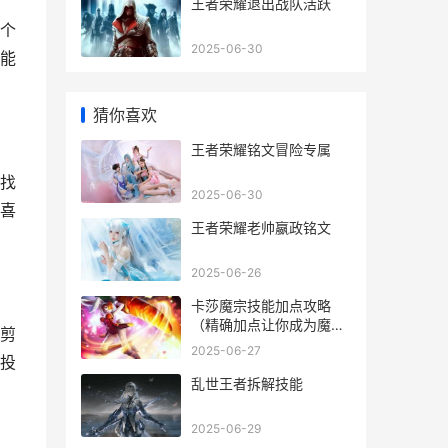
王者荣耀退出战队活跃
个
2025-06-30
能
猜你喜欢
王者荣耀铭文冒险专属
找
2025-06-30
喜
王者荣耀老帅嬴政铭文
2025-06-26
卡莎魔宗技能加点攻略
（精确加点让你成为魔宗
剪
巅峰强者）
2025-06-27
投
乱世王者拆解技能
2025-06-29