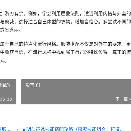
加游刃有余。例如，学会利用层叠法则，适当利用内搭与外套的
与剪裁，选择适合自己体型的衣物，增加自信心。多尝试不同的
愈发秀丽。
属于自己的特点化流行风格。服装搭配不仅是对外在的要求，更
中收获自信，在流行风格中找到属于自己的特殊位置。真正的流
式。
无敌军
没有了！
06-30
下一篇 
不羁之悦出装攻略（打造自己的流行风格，从服装搭配开始）
文明与征途技能搭配攻略（探索技能组合，打造无敌军团！）