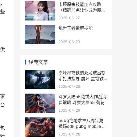
，
卡莎魔宗技能加点攻略
（精确加点让你成为魔宗
些
巅峰强者）
2025-06-27
乱世王者拆解技能
2025-06-29
供
经典文章
崩坏星穹铁道死龙玻吕刻
斯打法指导 崩坏 星穹铁
道
2025-04-28
家
斗罗大陆h5花饼大作战消
费策略 斗罗大陆h5 菊花
台
2025-04-29
pubg绝地求生八周年兑
换码cdk pubg mobile 绝
包
地求生
2025-04-28
戏