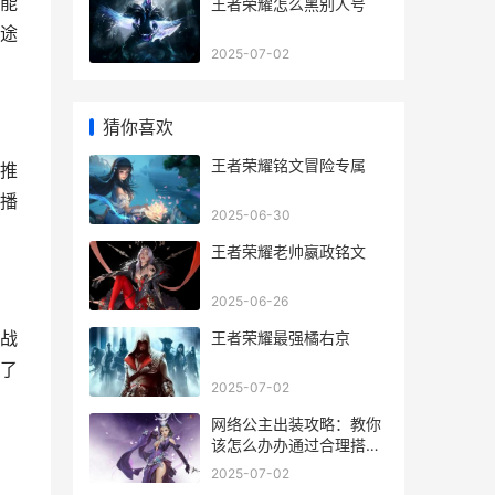
能
王者荣耀怎么黑别人号
途
2025-07-02
猜你喜欢
王者荣耀铭文冒险专属
推
播
2025-06-30
王者荣耀老帅嬴政铭文
2025-06-26
战
王者荣耀最强橘右京
了
2025-07-02
网络公主出装攻略：教你
该怎么办办通过合理搭配
服饰和配饰成为网络公
2025-07-02
主，展现特点魅力