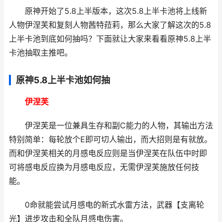
原神开始了5.8上半版本，这次5.8上半卡池将上线新
人物伊涅芙和复刻人物茜特菈莉，那么大家了解这次的5.8
上半卡池到底如何抽吗？下面就让大家来看看原神5.8上半
卡池抽取主推吧。
原神5.8上半卡池如何抽
伊涅芙
伊涅芙是一位兼具生存和副C能力的人物，其输出方法
特别简单：每轮放个E即可切人输出，而大招则是有就放。
而和伊涅芙相关的月感电反应则是当伊涅芙在队伍中时即
可将感电反应换为月感电反应，无需伊涅芙施放任何技
能。
0命就能尝试月感电的新式水雷方法，武器【支离轮
光】进步攻击和全队月感电伤害。