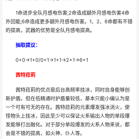
1命进步全队月感电伤害;2命造成額外月感电伤害4命
外回能;6命造成更多額外月感电伤害。1、2、6命都有不错
的提高，武器的优势是全队月感电提高。
抽取提议：
0+0→1+0/0+1→1+1→2+1→6+1
茜特菈莉
茜特菈莉的优点是后台高频率挂冰，同时自身能够创
新护盾。但在低精通时护盾量较低，基本只能小编认为是
一个可有可无的存在。茜特菈莉的元素爆发强冰消火，使
怪物头上挂冰，因此至少可以保证火系输出人物的单段爆
发能够打出融化。对于部分单段爆发的火系人物来说，都
会是不错的提高，如火神、仆人等。