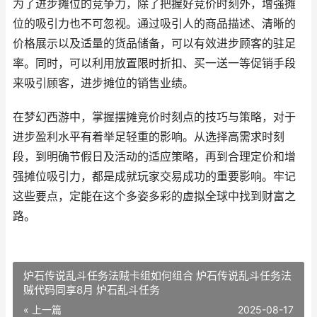
为了进步摊位的竞争力，除了把握好竞价时刻外，增强摊
位的吸引力也不可忽视。通过吸引人的商品描述、清晰的
价格展示以及适量的货品储备，可以有效进步顾客的驻足
率。同时，可以利用放置限时折扣、买一送一等促销手段
来吸引顾客，进步摊位的销售业绩。
在梦幻西游中，掌握摆摊竞价时刻点的技巧与策略，对于
进步盈利水平有着举足轻重的影响。从选择高需求时刻
段，到明确节假日及活动的适应策略，再到合理定价和增
强摊位吸引力，都是成就玩家交易成功的重要影响。牢记
这些要点，定能在这个多姿多彩的虚拟全球中找到财富之
路。
炉石传说乱斗任务法贼卡组如何组合 炉石传说乱斗任务法
贼代码同享8月 炉石乱斗任务
« 上一篇
2025-08-17