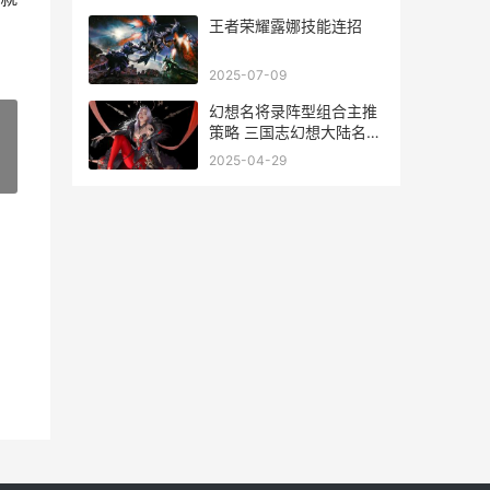
王者荣耀露娜技能连招
2025-07-09
幻想名将录阵型组合主推
策略 三国志幻想大陆名将
任选选哪个好
2025-04-29
»