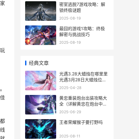
家
密室逃脱7游戏攻略：解
锁终极谜题
2025-08-19
最囧的游戏1攻略：终极
解密与挑战技巧
2025-08-19
玩
经典文章
光遇3.28大蜡烛在哪里里
光遇3月28日大蜡烛位置
策略 光遇3.16大蜡烛
2025-04-28
。
佳
黄忠重装炮台出装攻略大
全（详解黄忠在炮台中的
最佳装备选择和使用技
2025-06-29
巧）
都
王者荣耀猴子要打野吗
线
2025-08-11
就