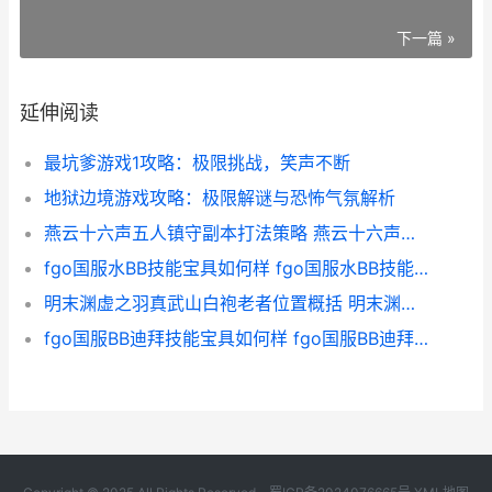
下一篇 »
延伸阅读
最坑爹游戏1攻略：极限挑战，笑声不断
地狱边境游戏攻略：极限解谜与恐怖气氛解析
燕云十六声五人镇守副本打法策略 燕云十六声五人镇守副本如何打 燕云十六声五人本怎么复活
fgo国服水BB技能宝具如何样 fgo国服水BB技能宝具强度说明 fgo水bb日服表现
明末渊虚之羽真武山白袍老者位置概括 明末渊虚之羽真武山白袍老者位置在哪里 明末渊虚之羽真理之门在哪
fgo国服BB迪拜技能宝具如何样 fgo国服BB迪拜技能宝具强度说明 fgobb厉害吗