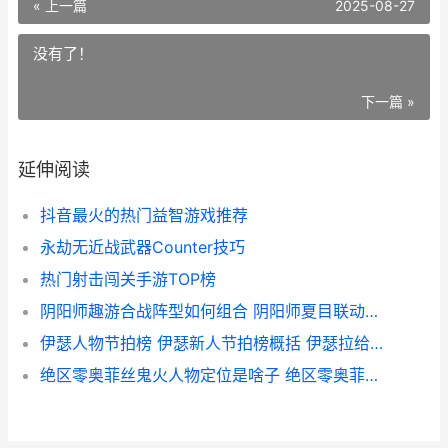
« 上一篇
2025-08-27
没有了！
下一篇 »
延伸阅读
抖音最火的热门益智游戏推荐
永劫无近战武器Counter技巧
热门射击闯关手游TOP榜
阴阳师趣游合战阵型如何组合 阴阳师夏目联动第二弹阵型组合策略 阴阳师合服是什么意思
伊瑟人物节拍榜 伊瑟新人节拍榜概括 伊瑟拉给牌顺序
绝区零奥菲丝鬼火人物定位是啥子 绝区零奥菲丝鬼火人物强度说明