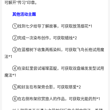
可解开“传习”印章。
其他活动主题
①找到七夕给导了解故事，可获取放荡烟花*1
②完成一次染布创作，可获取蜡烛*2
③在蓝樱树下收集两瓶染料，可获取飞鸟长袍试用魔
法*1
④在染缸里尝试璀璨蓝靛，可获取双盘编发发型试用
魔法*1
⑤和好友在布架旁合影，可获取慈爱*2
⑥在右侧布架欣赏旅人的作品，可获取光能药剂*1