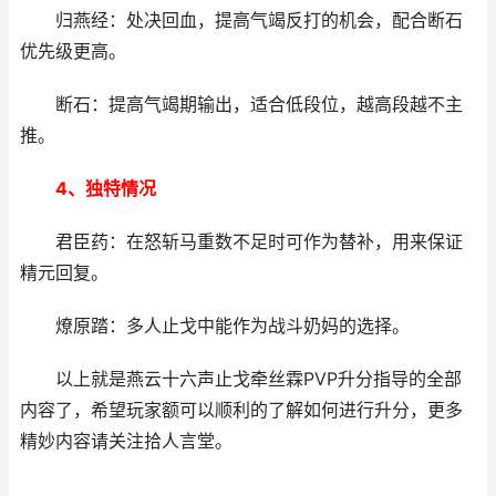
归燕经：处决回血，提高气竭反打的机会，配合断石
优先级更高。
断石：提高气竭期输出，适合低段位，越高段越不主
推。
4、独特情况
君臣药：在怒斩马重数不足时可作为替补，用来保证
精元回复。
燎原踏：多人止戈中能作为战斗奶妈的选择。
以上就是燕云十六声止戈牵丝霖PVP升分指导的全部
内容了，希望玩家额可以顺利的了解如何进行升分，更多
精妙内容请关注拾人言堂。