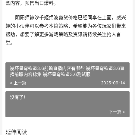
盒内容，预售当日爆料。
阴阳师鲸汐千姬绢波霭黛价格已经同享在上面，感兴
趣的小伙伴可以参考本篇策略，希望能为各位玩家们带来
帮助，想要了解更多游戏策略及资讯请持续关注拾人言
堂。
崩坏星穹铁道3.6前瞻直播内容有哪些 崩坏星穹铁道3.6直
播前瞻内容锦集 崩坏星穹铁道3.6测试服
« 上一篇
2025-09-14
没有了！
下一篇 »
延伸阅读