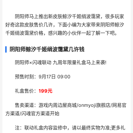
阴阳师马上推出新皮肤鲸汐千姬绢波霭黛，很多玩家
好奇这款皮肤售价几许，下面小编为大家带来阴阳师鲸汐
千姬绢波霭黛价格，感兴趣的小伙伴一起了解一下吧。
阴阳师鲸汐千姬绢波霭黛几许钱
阴阳师×闪魂联动 九周年限量礼盒马上来袭!
预售时刻：9月17日 09:00
礼盒售价：
199元
售卖渠道：游戏内周边屋商城/onmyoji旗舰店/网易官
方渠道/闪魂官方渠道开始
注：联动礼盒内容监修中，请以最终实物为准;更多礼