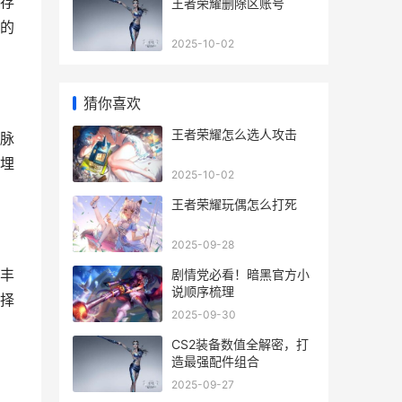
存
王者荣耀删除区账号
的
2025-10-02
猜你喜欢
王者荣耀怎么选人攻击
脉
埋
2025-10-02
王者荣耀玩偶怎么打死
2025-09-28
丰
剧情党必看！暗黑官方小
说顺序梳理
择
2025-09-30
CS2装备数值全解密，打
造最强配件组合
2025-09-27