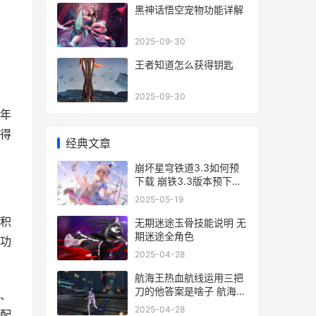
黑神话悟空宠物功能详解
2025-09-30
王者知道怎么获得钥匙
2025-09-30
年
得
经典文章
崩坏星穹铁道3.3如何预
下载 崩铁3.3版本预下载
方式 崩坏星穹铁道3.3什
2025-05-19
么时候上线
积
无期迷途玉骨技能说明 无
期迷途全角色
功
2025-04-28
航海王热血航线运用三把
刀的他答案是啥子 航海王
、
热血航线和之国山治
2025-04-28
配