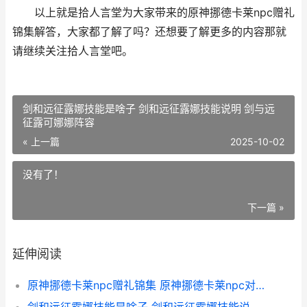
以上就是拾人言堂为大家带来的原神挪德卡莱npc赠礼
锦集解答，大家都了解了吗？还想要了解更多的内容那就
请继续关注拾人言堂吧。
剑和远征露娜技能是啥子 剑和远征露娜技能说明 剑与远
征露可娜娜阵容
« 上一篇
2025-10-02
没有了！
下一篇 »
延伸阅读
原神挪德卡莱npc赠礼锦集 原神挪德卡莱npc对话奖励有哪些 原神挪德卡莱11个势力