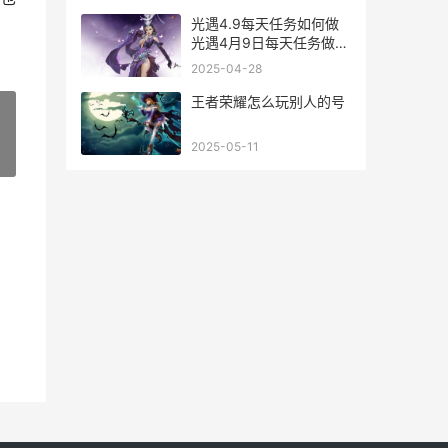
光遇4.9每天任务如何做
光遇4月9日每天任务做法
策略 光遇4.9每日任务
2025-04-28
王者荣耀怎么玩别人的号
2025-05-11
»