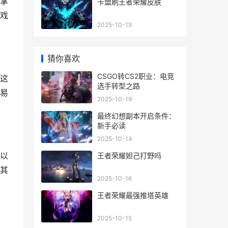
掌
卡盟刷王者荣耀皮肤
戏
2025-10-19
猜你喜欢
CSGO转CS2职业：电竞
这
选手转型之路
易
2025-10-19
最终幻想副本开启条件：
新手必读
2025-10-14
以
王者荣耀妲己打野吗
其
2025-10-16
王者荣耀最强推塔英雄
2025-10-15