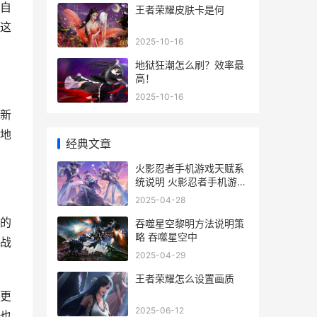
自
王者荣耀皮肤卡是何
这
2025-10-16
地狱狂潮怎么刷？效率最
高！
2025-10-16
新
地
经典文章
火影忍者手机游戏天赋系
统说明 火影忍者手机游戏
排行榜
2025-04-28
的
吞噬星空黎明方法说明策
略 吞噬星空中
战
2025-04-29
王者荣耀怎么设置画质
更
2025-06-12
也