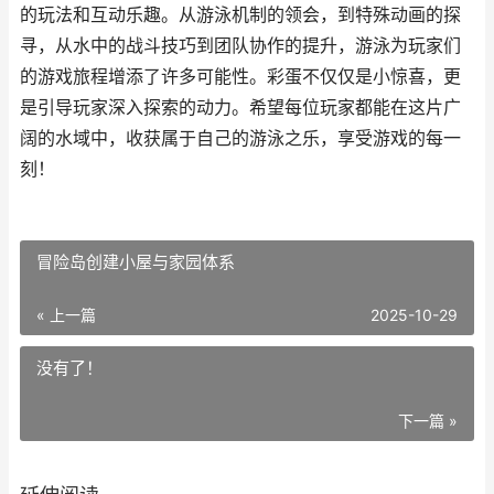
的玩法和互动乐趣。从游泳机制的领会，到特殊动画的探
寻，从水中的战斗技巧到团队协作的提升，游泳为玩家们
的游戏旅程增添了许多可能性。彩蛋不仅仅是小惊喜，更
是引导玩家深入探索的动力。希望每位玩家都能在这片广
阔的水域中，收获属于自己的游泳之乐，享受游戏的每一
刻！
冒险岛创建小屋与家园体系
« 上一篇
2025-10-29
没有了！
下一篇 »