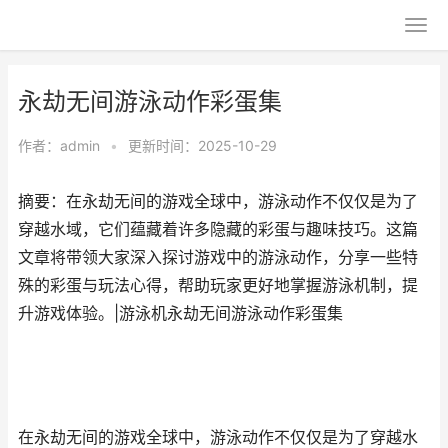
永劫无间游泳动作彩蛋集
作者：
admin
•
更新时间：2025-10-29
摘要：在永劫无间的游戏全球中，游泳动作不仅仅是为了
穿越水域，它们蕴藏着许多隐藏的彩蛋与趣味技巧。这篇
文章将带领大家深入探讨游戏中的游泳动作，分享一些特
殊的彩蛋与玩法心得，帮助玩家更好地掌握游泳机制，提
升游戏体验。|游泳机永劫无间游泳动作彩蛋集
在永劫无间的游戏全球中，游泳动作不仅仅是为了穿越水