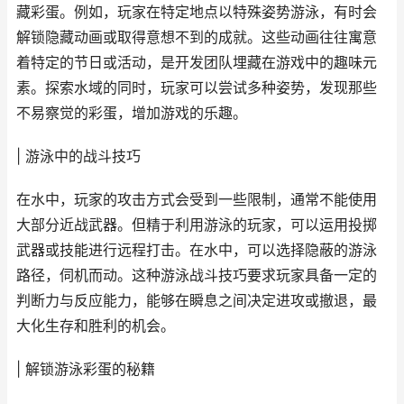
藏彩蛋。例如，玩家在特定地点以特殊姿势游泳，有时会
解锁隐藏动画或取得意想不到的成就。这些动画往往寓意
着特定的节日或活动，是开发团队埋藏在游戏中的趣味元
素。探索水域的同时，玩家可以尝试多种姿势，发现那些
不易察觉的彩蛋，增加游戏的乐趣。
| 游泳中的战斗技巧
在水中，玩家的攻击方式会受到一些限制，通常不能使用
大部分近战武器。但精于利用游泳的玩家，可以运用投掷
武器或技能进行远程打击。在水中，可以选择隐蔽的游泳
路径，伺机而动。这种游泳战斗技巧要求玩家具备一定的
判断力与反应能力，能够在瞬息之间决定进攻或撤退，最
大化生存和胜利的机会。
| 解锁游泳彩蛋的秘籍