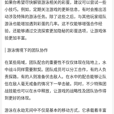
如果你希望尽快解锁游泳相关的彩蛋，建议可以尝试一些
小技巧。例如，定期关注游戏的更新信息，有时会推出活
动涉及特殊的游泳任务。除了这些之后，与其他玩家组队
游泳也能增加遇到彩蛋的几率。这不仅能够增强合作经
验，还能够通过交流探索更加隐秘的彩蛋选项，让游戏体
验更加丰富。
| 游泳情境下的团队协作
在某些局域，团队配合的重要性不仅仅体现在陆地上，水
中战斗同样需要默契。团队成员可以分工合作，有的人负
责探路，有的人则准备伏击敌人。在水中的配合能够让队
伍在敌人毫无戒备的情况下一举击破。同时，不少特殊团
战技能也可以在水中释放，让游戏的战略性及团队协作得
到更好的体现。
游泳在永劫无间中不仅是基本的移动方式，它承载着丰富