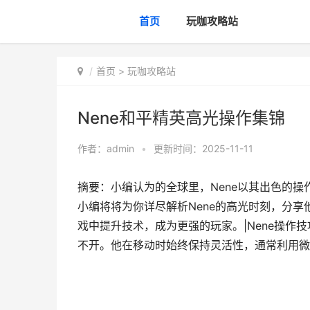
首页
玩咖攻略站
首页
>
玩咖攻略站
Nene和平精英高光操作集锦
作者：
admin
•
更新时间：2025-11-11
摘要：小编认为的全球里，Nene以其出色的
小编将将为你详尽解析Nene的高光时刻，分
戏中提升技术，成为更强的玩家。|Nene操作
不开。他在移动时始终保持灵活性，通常利用微