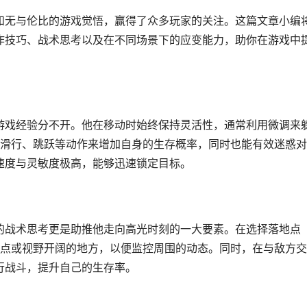
巧和无与伦比的游戏觉悟，赢得了众多玩家的关注。这篇文章小编
操作技巧、战术思考以及在不同场景下的应变能力，助你在游戏中
的游戏经验分不开。他在移动时始终保持灵活性，通常利用微调来
滑行、跳跃等动作来增加自身的生存概率，同时也能有效迷惑对
准速度与灵敏度极高，能够迅速锁定目标。
他的战术思考更是助推他走向高光时刻的一大要素。在选择落地点
点或视野开阔的地方，以便监控周围的动态。同时，在与敌方交
进行战斗，提升自己的生存率。