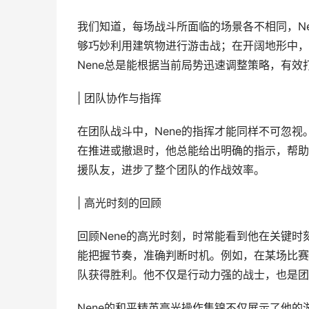
我们知道，每场战斗所面临的场景各不相同，N
够巧妙利用建筑物进行游击战；在开阔地形中，
Nene总是能根据当前局势迅速调整策略，有效
| 团队协作与指挥
在团队战斗中，Nene的指挥才能同样不可忽
在推进或撤退时，他总能给出明确的指示，帮助
援队友，进步了整个团队的作战效率。
| 高光时刻的回顾
回顾Nene的高光时刻，时常能看到他在关键时
能把握节奏，准确判断时机。例如，在某场比赛
队获得胜利。他不仅是行动力强的战士，也是团
Nene的和平精英高光操作集锦不仅展示了他