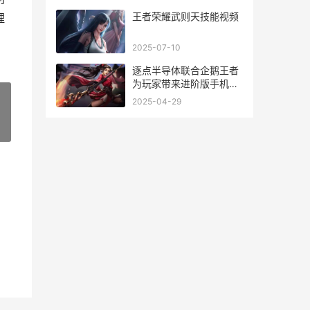
略 火影忍者手机游戏电脑
版
王者荣耀武则天技能视频
理
2025-07-10
逐点半导体联合企鹅王者
为玩家带来进阶版手机游
戏尝试 逐点照明科技(江
2025-04-29
苏)有限公司
»