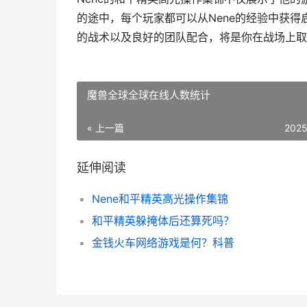
的途中，每个玩家都可以从Nene的经验中获
的战术以及良好的团队配合，将是你在战场上取
魔兽全球全球在线人数统计
« 上一篇
2025
延伸阅读
Nene和平精英高光操作集锦
和平精英躲掩体后还算死吗？
金钱火车网络游戏是何？科普