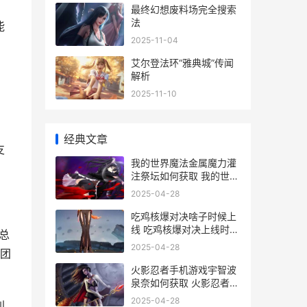
最终幻想废料场完全搜索
法
能
2025-11-04
艾尔登法环“雅典城”传闻
解析
2025-11-10
。
经典文章
支
我的世界魔法金属魔力灌
注祭坛如何获取 我的世界
魔法金属下载手机版
2025-04-28
吃鸡核爆对决啥子时候上
线 吃鸡核爆对决上线时间
总
吃鸡核弹
2025-04-28
团
火影忍者手机游戏宇智波
泉奈如何获取 火影忍者手
机游戏宇智波泉奈获取策
2025-04-28
利