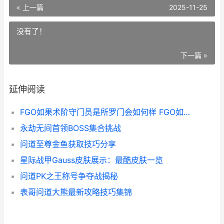
« 上一篇
2025-11-25
没有了！
下一篇 »
延伸阅读
FGO如果术阶守门员是所罗门会如何样 FGO如果术阶守门员是所罗门效果说明 fgo术阶技能石太少了
永劫无间首领BOSS集合挑战
问道至尊金鱼获取技巧分享
星际战甲Gauss皮肤展示：最酷皮肤一览
问道PK之王称号争夺战揭秘
表哥问道大熊最新攻略技巧集锦