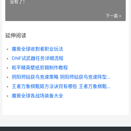
没有了！
下一篇 »
延伸阅读
魔兽全球收割者职业玩法
DNF试武器任务详细流程
和平精英壁纸剪辑制作教程
阴阳师姑获鸟竞速策略 阴阳师姑获鸟竞速阵型新鲜2025 阴阳师姑获鸟ssr
王者万象棋甄姬方法诀窍有哪些 王者万象棋甄姬方法诀窍概括 王者万象棋甄姬怎么玩
魔兽全球各战场装备大全