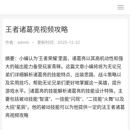
王者诸葛亮视频攻略
作者：
admin
•
更新时间：2025-12-22
摘要：小编认为‘王者荣耀’里面，诸葛亮以其高机动性和强
大的输出能力备受玩家青睐。这篇文章小编将将为无论兄
弟们详细解析诸葛亮的技能特点、出装思路、战斗策略以
及实用技巧，帮助无论兄弟们更好地掌握这一英雄，提升
游戏水平。|诸葛亮的技能解析诸葛亮的技能设计特殊，主
要包括被动技能“智谋”、一技能“闪现”、“二技能“火舞”以及
大招“星辰”。他的被动技能可以为他提供一定的法王者诸葛
亮视频攻略