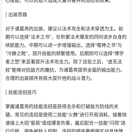
心技能，可以对敌人造成大量伤害并附加控制效果。
| 出装思路
对于诸葛亮的出装，建议以法术攻击和法术穿透为主。前
期可以选择“法术之书”，在积累法术爆发的同时进步自身的
续航能力。中期可以进一步增强输出，选择“噬神之书”与
“冷静之靴”，提升技能的频繁使用。后期则可以选择“博学
者之怒”来显著提升法术攻击力。除了这些之后，“虚无法
杖”能够对抗敌方的魔抗，为诸葛亮提供全面的输出能力。
合理的出装顺序将极大提升他的战斗潜力。
| 技能连招技巧
掌握诸葛亮的技能连招是获得击杀和打破敌方防线的关
键。常见的连招是使用二技能“火舞”进行开局消耗，接着快
速接上大招“星辰”造成爆发伤害，最后配合一技能“闪现”进
行位移，避免被敌人控制。连招的顺序要根据实战具体情