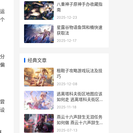
八重神子原神手办收藏指
南
运
2025-12-23
个
星露谷物语鱼饵和桶快速
获取法
2025-12-17
分
经典文章
偏
租鞋子攻略游戏玩法及技
巧
2025-12-08
逃离塔科夫街区地图应该
如何走 逃离塔科夫街区地
尝
图同享 逃离塔科夫街区钥
2025-11-18
设
匙
燕云十六声辞生无泪任务
如何做 燕云十六声辞生无
泪任务策略方式 燕云十六
2025-07-13
算