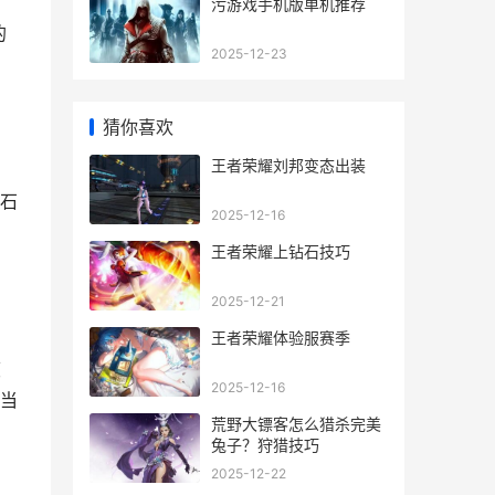
污游戏手机版单机推荐
的
2025-12-23
猜你喜欢
王者荣耀刘邦变态出装
石
2025-12-16
王者荣耀上钻石技巧
2025-12-21
王者荣耀体验服赛季
度
2025-12-16
当
荒野大镖客怎么猎杀完美
兔子？狩猎技巧
2025-12-22