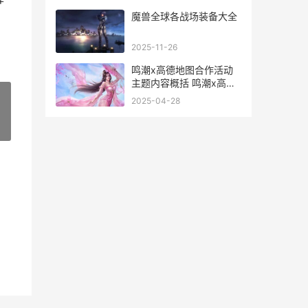
声辞生无泪胭脂在哪里
魔兽全球各战场装备大全
2025-11-26
鸣潮x高德地图合作活动
主题内容概括 鸣潮x高德
地图合作活动主题有啥子
2025-04-28
内容
»