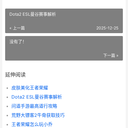
Dota2 ESL曼谷赛事解析
« 上一篇
2025-12-25
没有了！
下一篇 »
延伸阅读
皮肤美化王者荣耀
Dota2 ESL曼谷赛事解析
问道手游最高道行攻略
荒野大镖客2牛骨获取技巧
王者荣耀怎么玩小乔