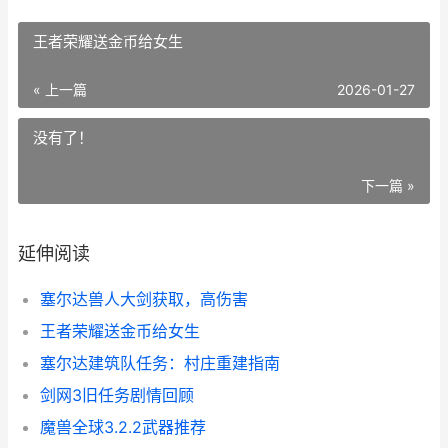
王者荣耀送金币给女生
« 上一篇
2026-01-27
没有了！
下一篇 »
延伸阅读
塞尔达兽人大剑获取，高伤害
王者荣耀送金币给女生
塞尔达建筑队任务：村庄重建指南
剑网3旧任务剧情回顾
魔兽全球3.2.2武器推荐