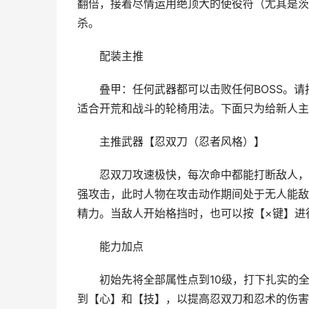
翻倍，接着尽情运用绝顶大的使役符（尤其是茨
杀。
配装主推
叠甲：任何武器都可以击败任何BOSS。请
适合开荒和战斗的轮椅用法。下面只为给新人主
主推武器【忍双刀（忍者风格）】
忍双刀攻速极快，每次命中都能打断敌人，能
强攻击，此时人物在攻击动作期间处于无人能敌
精力。当敌人开始格挡时，也可以按【×键】进
能力加点
初始先将全部属性点到10级，打下扎实的全
到【心】和【技】，以提高忍双刀和忍术的伤害