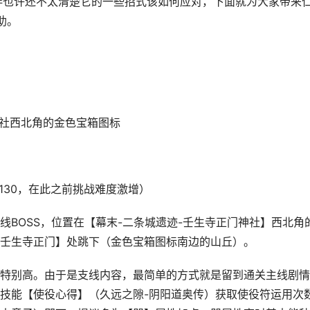
伴也许还不太清楚它的一些招式该如何应对，下面就为大家带来
助。
社西北角的金色宝箱图标
130，在此之前挑战难度激增）
OSS，位置在【幕末-二条城遗迹-壬生寺正门神社】西北角
壬生寺正门】处跳下（金色宝箱图标南边的山丘）。
别高。由于是支线内容，最简单的方式就是留到通关主线剧情
技能【使役心得】（久远之隙-阴阳道奥传）获取使役符运用次