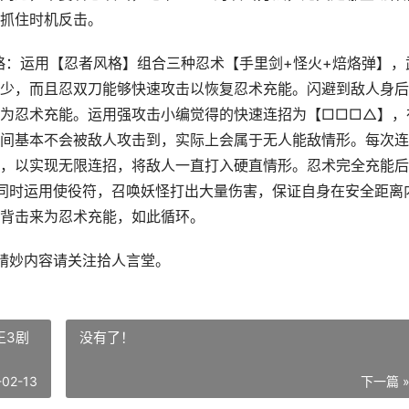
抓住时机反击。
运用【忍者风格】组合三种忍术【手里剑+怪火+焙烙弹】，
少，而且忍双刀能够快速攻击以恢复忍术充能。闪避到敌人身后
为忍术充能。运用强攻击小编觉得的快速连招为【□□□△】，
间基本不会被敌人攻击到，实际上会属于无人能敌情形。每次连
，以实现无限连招，将敌人一直打入硬直情形。忍术完全充能后
，同时运用使役符，召唤妖怪打出大量伤害，保证自身在安全距离
背击来为忍术充能，如此循环。
精妙内容请关注拾人言堂。
王3剧
没有了！
-02-13
下一篇 