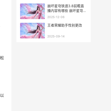
崩坏星穹铁道3.8前瞻直
播内容有哪些 崩坏星穹铁
道3.8直播前瞻内容锦集
2025-12-06
崩坏星穹铁道3.8版本时
间
王者荣耀助手性别更改
精
2025-09-14
松
以