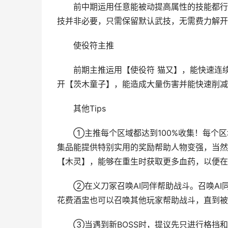
前中期运用任意能被动提高属性的技能都行，
技并非必要，只需保留默认武技，无需费力解开
使役符主推
前期主推运用【使役符 猫又】，能快速连续
开【茨木童子】，能造成大量伤害并能快速削减B
其他Tips
①主推每个区域都达到100%收集！每个区
集品能提供特别实用的奖励帮助人物变强，当然
【木灵】，能够在重生时获取更多血药，以便在
②在义刀冢召唤AI同伴帮助战斗。召唤AI
花费酒盅也可以召唤其他玩家帮助战斗，直到被
③当遇到新BOSS时，提议先只进行格挡和闪