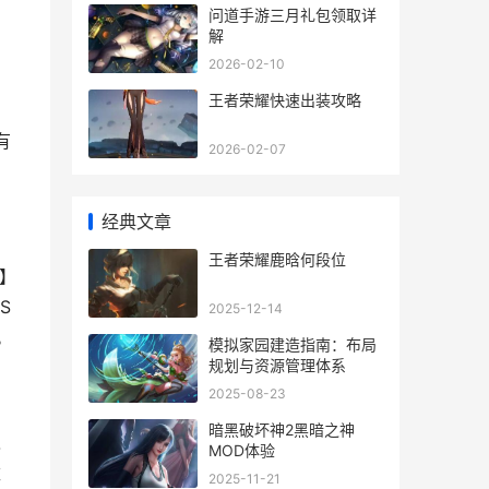
问道手游三月礼包领取详
解
2026-02-10
王者荣耀快速出装攻略
有
2026-02-07
经典文章
王者荣耀鹿晗何段位
】
S
2025-12-14
。
模拟家园建造指南：布局
规划与资源管理体系
2025-08-23
暗黑破坏神2黑暗之神
入
MOD体验
数
2025-11-21