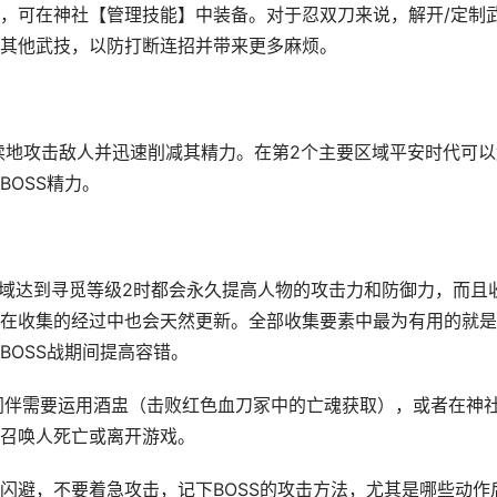
可在神社【管理技能】中装备。对于忍双刀来说，解开/定制
其他武技，以防打断连招并带来更多麻烦。
地攻击敌人并迅速削减其精力。在第2个主要区域平安时代可以
OSS精力。
域达到寻觅等级2时都会永久提高人物的攻击力和防御力，而且
在收集的经过中也会天然更新。全部收集要素中最为有用的就是
BOSS战期间提高容错。
同伴需要运用酒盅（击败红色血刀冢中的亡魂获取），或者在神
召唤人死亡或离开游戏。
避，不要着急攻击，记下BOSS的攻击方法，尤其是哪些动作