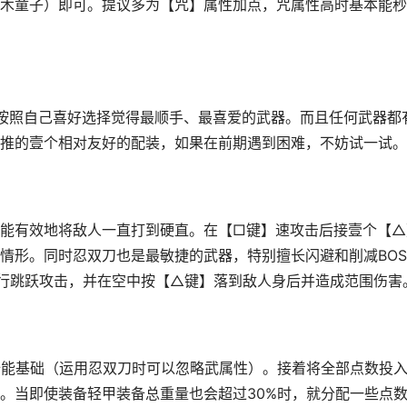
木童子）即可。提议多为【咒】属性加点，咒属性高时基本能秒
按照自己喜好选择觉得最顺手、最喜爱的武器。而且任何武器都
推的壹个相对友好的配装，如果在前期遇到困难，不妨试一试。
有效地将敌人一直打到硬直。在【□键】速攻击后接壹个【△
情形。同时忍双刀也是最敏捷的武器，特别擅长闪避和削减BOS
行跳跃攻击，并在空中按【△键】落到敌人身后并造成范围伤害
能基础（运用忍双刀时可以忽略武属性）。接着将全部点数投
。当即使装备轻甲装备总重量也会超过30%时，就分配一些点