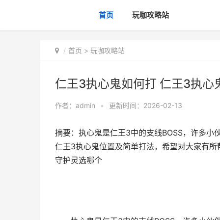
首页
玩咖攻略站
首页
>
玩咖攻略站
仁王3执心鬼如何打 仁王3执
作者：
admin
•
更新时间：2026-02-13
摘要：执心鬼是仁王3中的支线BOSS，许多
仁王3执心鬼位置及简单打法，希望对大家有所帮
守护灵选哪个