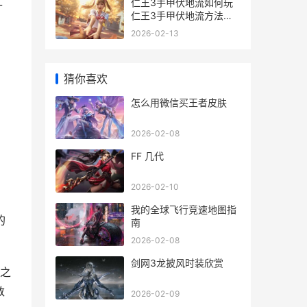
仁
仁王3手甲伏地流如何玩
仁王3手甲伏地流方法同
享 仁王第三章
2026-02-13
猜你喜欢
怎么用微信买王者皮肤
2026-02-08
FF 几代
2026-02-10
我的全球飞行竞速地图指
的
南
2026-02-08
剑网3龙披风时装欣赏
之
数
2026-02-09