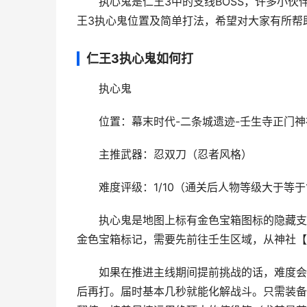
执心鬼是仁王3中的支线BOSS，许多小伙
王3执心鬼位置及简单打法，希望对大家有所帮
仁王3执心鬼如何打
执心鬼
位置：幕末时代-二条城遗迹-壬生寺正门神
主推武器：忍双刀（忍者风格）
难度评级：1/10（通关后人物等级大于等于
执心鬼是地图上标有金色宝箱图标的隐藏支线B
金色宝箱标记，需要先前往壬生区域，从神社【
如果在推进主线期间提前挑战的话，难度会特
后再打。届时基本几秒就能化解战斗。只需装备