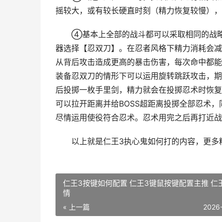
摇较大，或有较长硬直时刻（精力恢复较慢），
④基本上全部的战斗都可以采取相同的战略：
器选择【忍双刀】。在忍者风格下精力消耗会减
从背后攻击造成更高的暴击伤害，每次命中都能
装备忍双刀的情形下可以运用旋转跳跃攻击，期
后投掷一枚手里剑，精力就会在投掷忍术时恢复
可以拉开距离并给BOSS超距离投掷全部忍术
尽情运用使役符合忍术。忍术用完之后再打近战
以上就是仁王3执心鬼如何打的内容，更多
仁王3按键如何配置 仁王3键鼠按键配置主推 仁
情
« 上一篇
2026