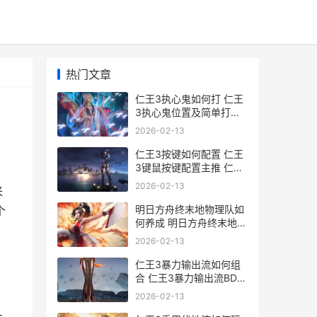
热门文章
仁王3执心鬼如何打 仁王
3执心鬼位置及简单打法
仁王三个守护灵选哪个
2026-02-13
仁王3按键如何配置 仁王
3键鼠按键配置主推 仁王
3剧情
2026-02-13
来
明日方舟终末地物理队如
个
何养成 明日方舟终末地物
理队养成及配装策略 明日
2026-02-13
方舟终末地wiki
仁王3暴力输出流如何组
合 仁王3暴力输出流BD同
享 仁王333套装
2026-02-13