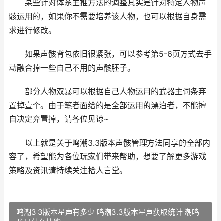
某些针对体系主推方法的调整其实是针对特定人物声
骸运用的，如果你不需要培养该人物，也可以根据自身需
求进行修改。
如果声骸背包依旧很紧张，可以参考第5-6页方式去手
动融合掉一些自己不用的声骸胚子。
部分人物双暴可以根据自己人物运用的武器主词条弃
置掉壹个。由于笔者面给的是全部运用的漂泊者，不能擅
自决定弃置掉，请各位见谅~
以上就是关于鸣潮3.3版本声骸管理方法同享的全部内
容了，希望能为各位玩家们带来帮助，想要了解更多游戏
策略及资讯请持续关注拾人言堂。
鸣潮3.3版本星声有多少 鸣潮3.3版本星声获取统计 潮鸣