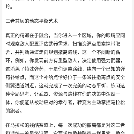
岭。
三者兼顾的动态平衡艺术
真正的精通在于融合，当你进入一个区域，你的眼睛应同
时观察敌人配置评估武器需求，扫描资源点思索携带取
舍，并判断通道走向规划撤离路线，这一个不间断的循
环，例如，你发现前方有重型敌人，决定使用强力武器，
这消耗了特殊弹药，于是你调整路线，绕向一个已知的弹
药补给点，而这个补给点恰好位于一条通往撤离点的安全
侧翼通道附近，这就完成了一次完美的动态平衡，练习这
种全局思考，让武器、资源与路线在你的决策中浑然一
体，你便能从被动应对的幸存者，转变为主动掌控马拉松
的跑者。
在马拉松的残酷赛道上，每一次成功的撤离都是对这三者
和谐统一的最终证明，它要求你像战略家一样思索，像会