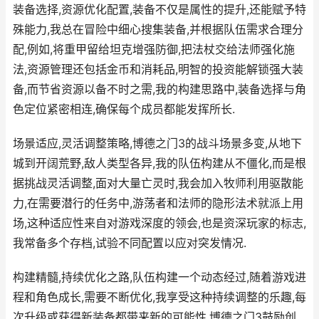
装备选择,资源优化配置,装备不仅是属性的提升,还能赋予特
殊能力,我总在冒险中细心搜集装备,并根据队伍需求合理分
配,例如,将重甲留给坦克增强防御,把法杖交给法师强化施
法,资源管理还包括金币和消耗品,明智的投资能解锁强大装
备,而节省资源以备不时之需,我的构建思路中,装备选择与角
色定位紧密相连,确保每个成员都能发挥所长.
场景适应,灵活调整策略,博德之门3的战斗场景多变,从地下
城到开阔荒野,敌人类型各异,我的队伍构建从不僵化,而是根
据挑战灵活调整,面对大量亡灵时,我会加入牧师利用驱散能
力,在需要潜行的任务中,游荡者和法师的隐形法术就派上用
场,这种适应性来自对游戏深度的领会,也是资深玩家的标志,
我常备多个存档,试验不同配置以应对突发情况.
构建精髓,持续优化之路,队伍构建一个动态经过,随着游戏进
程和角色成长,需要不断优化,我享受这种持续调整的乐趣,每
次升级或获得新装备都带来新的可能性,博德之门3鼓励创