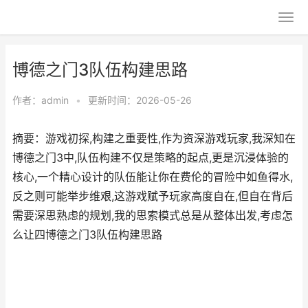
博德之门3队伍构建思路
作者：
admin
•
更新时间：2026-05-26
摘要：游戏初探,构建之重要性,作为资深游戏玩家,我深知在
博德之门3中,队伍构建不仅是策略的起点,更是沉浸体验的
核心,一个精心设计的队伍能让你在费伦的冒险中如鱼得水,
反之则可能举步维艰,这游戏赋予玩家高度自在,但自在背后
需要深思熟虑的规划,我的思索模式总是从整体出发,考虑怎
么让四博德之门3队伍构建思路