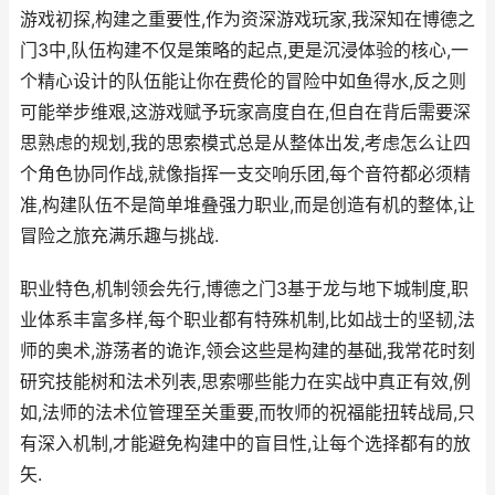
游戏初探,构建之重要性,作为资深游戏玩家,我深知在博德之
门3中,队伍构建不仅是策略的起点,更是沉浸体验的核心,一
个精心设计的队伍能让你在费伦的冒险中如鱼得水,反之则
可能举步维艰,这游戏赋予玩家高度自在,但自在背后需要深
思熟虑的规划,我的思索模式总是从整体出发,考虑怎么让四
个角色协同作战,就像指挥一支交响乐团,每个音符都必须精
准,构建队伍不是简单堆叠强力职业,而是创造有机的整体,让
冒险之旅充满乐趣与挑战.
职业特色,机制领会先行,博德之门3基于龙与地下城制度,职
业体系丰富多样,每个职业都有特殊机制,比如战士的坚韧,法
师的奥术,游荡者的诡诈,领会这些是构建的基础,我常花时刻
研究技能树和法术列表,思索哪些能力在实战中真正有效,例
如,法师的法术位管理至关重要,而牧师的祝福能扭转战局,只
有深入机制,才能避免构建中的盲目性,让每个选择都有的放
矢.