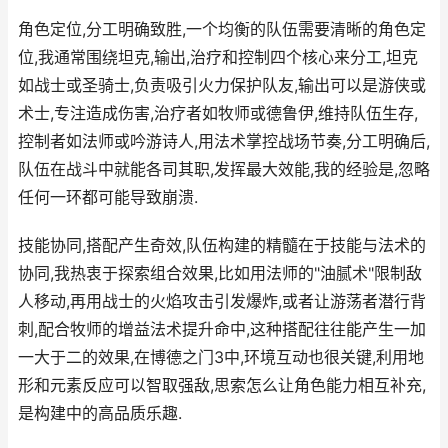
角色定位,分工明确致胜,一个均衡的队伍需要清晰的角色定
位,我通常围绕坦克,输出,治疗和控制四个核心来分工,坦克
如战士或圣骑士,负责吸引火力保护队友,输出可以是游侠或
术士,专注造成伤害,治疗者如牧师或德鲁伊,维持队伍生存,
控制者如法师或吟游诗人,用法术掌控战场节奏,分工明确后,
队伍在战斗中就能各司其职,发挥最大效能,我的经验是,忽略
任何一环都可能导致崩溃.
技能协同,搭配产生奇效,队伍构建的精髓在于技能与法术的
协同,我热衷于探索组合效果,比如用法师的"油腻术"限制敌
人移动,再用战士的火焰攻击引发爆炸,或者让游荡者潜行背
刺,配合牧师的增益法术提升命中,这种搭配往往能产生一加
一大于二的效果,在博德之门3中,环境互动也很关键,利用地
形和元素反应可以智取强敌,思索怎么让角色能力相互补充,
是构建中的高品质乐趣.