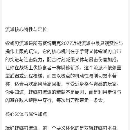
流派核心特性与定位
螳螂刃流派是所有赛博朋克2077近战流派中最具观赏性与
操作上限的玩法，它的核心机制在于手臂义体螳螂刃自带
的突进与连击能力，配合时刻减缓义体与暴击伤害加成，
让你在战场上像掠食者一样瞬移斩杀。这个流派不依赖重
型武器或远程枪械，而是以极点的机动性与削切效率著
称，适合喜欢高风险高回报、享受近身格斗爽感的玩家。
你要知道，螳螂刃流派的精髓不是硬刚，而是利用走位与
闪避在敌人缝隙中穿行，每次出刀都带走一条命。
核心义体与属性加点
玩好螳螂刃流派，第一个要义体化的是双臂螳螂刃本身，