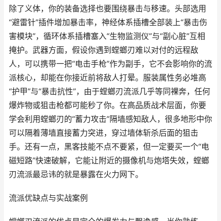
除了义体，你的装备选择也要围绕暴击与移速。头部选用
“避雷针”插件增加暴击率，神经体系插槽全部装上“暴击伤
害模块”，循环体系插槽塞入“生物监测仪”与“副心脏”互相
掩护。武器方面，假设你遇到螳螂刃难以对付的远程敌
人，可以携带一把“电击手枪”作为副手，它不会影响你的流
派核心，却能在你接近前将敌人打晕。服装属性务必堆高
“护甲”与“暴击抗性”，由于螳螂刃流派几乎等同裸奔，任何
爆炸物或狙击枪都可能秒了你。在高品质战术层面，你要
学会利用螳螂刃的“蓄力攻击”隔墙感知敌人，很多地形中你
可以隔着薄墙直接蓄力突进，穿过墙体斩杀后面的狙击
手。还有一点，黑客技能不点不要紧，但一定要买一个“电
磁短路”快速破解，它能让附近的摄像机与炮塔失效，螳螂
刃流派最忌讳的就是暴露在火力网下。
流派优缺点与实战案例