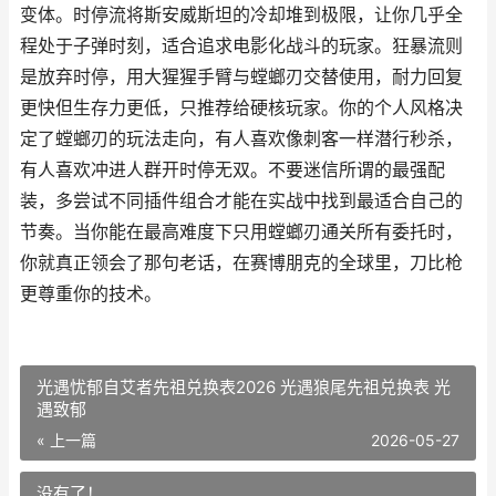
变体。时停流将斯安威斯坦的冷却堆到极限，让你几乎全
程处于子弹时刻，适合追求电影化战斗的玩家。狂暴流则
是放弃时停，用大猩猩手臂与螳螂刃交替使用，耐力回复
更快但生存力更低，只推荐给硬核玩家。你的个人风格决
定了螳螂刃的玩法走向，有人喜欢像刺客一样潜行秒杀，
有人喜欢冲进人群开时停无双。不要迷信所谓的最强配
装，多尝试不同插件组合才能在实战中找到最适合自己的
节奏。当你能在最高难度下只用螳螂刃通关所有委托时，
你就真正领会了那句老话，在赛博朋克的全球里，刀比枪
更尊重你的技术。
光遇忧郁自艾者先祖兑换表2026 光遇狼尾先祖兑换表 光
遇致郁
« 上一篇
2026-05-27
没有了！