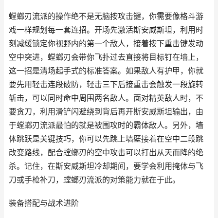
螳螂刃流派的操作绝不是无脑按攻击键，你需要像格斗游
戏一样规划每一套连招。开场先激活斯安威斯坦，利用时
刻减缓锁定你视野内的第一个敌人，接着按下重击键发动
空中突进，螳螂刃会带你飞扑过去直接将目标钉在墙上，
这一招是清场起手式的标准答案。如果敌人有护甲，你就
要先用轻击连段破防，轻击三下后接重击会触发一段旋转
斩击，可以同时命中周围两名敌人。面对精英敌人时，不
要贪刀，利用滑铲闪避绕到背后再开斯安威斯坦输出，由
于螳螂刃流派最怕的就是被围攻时的霸体敌人。另外，墙
体跳跃是关键技巧，你可以先跳上墙壁接着在空中二段跳
改变路线，配合螳螂刃的空中攻击可以打出从天而降的绝
杀。记住，在斯安威斯坦冷却期间，要学会利用掩体与飞
刀或手枪补刀，螳螂刃流派的对策能力就在于此。
装备搭配与战术进阶