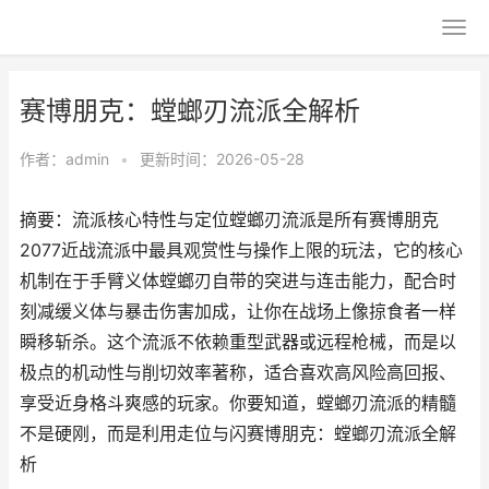
赛博朋克：螳螂刃流派全解析
作者：
admin
•
更新时间：2026-05-28
摘要：流派核心特性与定位螳螂刃流派是所有赛博朋克
2077近战流派中最具观赏性与操作上限的玩法，它的核心
机制在于手臂义体螳螂刃自带的突进与连击能力，配合时
刻减缓义体与暴击伤害加成，让你在战场上像掠食者一样
瞬移斩杀。这个流派不依赖重型武器或远程枪械，而是以
极点的机动性与削切效率著称，适合喜欢高风险高回报、
享受近身格斗爽感的玩家。你要知道，螳螂刃流派的精髓
不是硬刚，而是利用走位与闪赛博朋克：螳螂刃流派全解
析