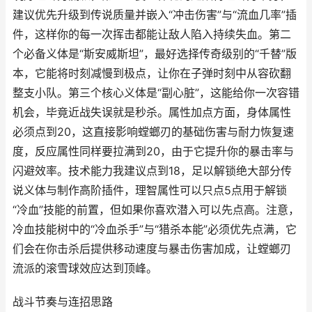
建议优先升级到传说质量并嵌入“冲击伤害”与“流血几率”插
件，这样你的每一次挥击都能让敌人陷入持续失血。第二
个必备义体是“斯安威斯坦”，最好选择传奇级别的“千替”版
本，它能将时刻减慢到极点，让你在子弹时刻中从容砍翻
整支小队。第三个核心义体是“副心脏”，这能给你一次容错
机会，毕竟近战失误就是秒杀。属性加点方面，身体属性
必须点到20，这直接影响螳螂刃的基础伤害与耐力恢复速
度，反应属性同样要拉满到20，由于它提升你的暴击率与
闪避效率。技术能力我建议点到18，足以解锁绝大部分传
说义体与制作高阶插件，理智属性可以只点5点用于解锁
“冷血”技能的前置，但如果你喜欢潜入可以先点高。注意，
冷血技能树中的“冷血杀手”与“猎杀本能”必须优先点满，它
们会在你击杀后提供移动速度与暴击伤害加成，让螳螂刃
流派的滚雪球效应达到顶峰。
战斗节奏与连招思路