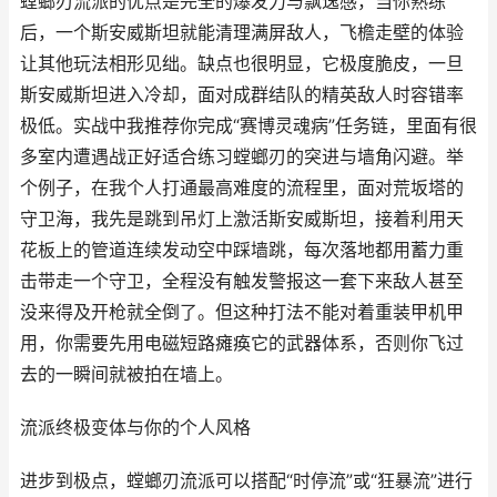
螳螂刃流派的优点是完全的爆发力与飘逸感，当你熟练
后，一个斯安威斯坦就能清理满屏敌人，飞檐走壁的体验
让其他玩法相形见绌。缺点也很明显，它极度脆皮，一旦
斯安威斯坦进入冷却，面对成群结队的精英敌人时容错率
极低。实战中我推荐你完成“赛博灵魂病”任务链，里面有很
多室内遭遇战正好适合练习螳螂刃的突进与墙角闪避。举
个例子，在我个人打通最高难度的流程里，面对荒坂塔的
守卫海，我先是跳到吊灯上激活斯安威斯坦，接着利用天
花板上的管道连续发动空中踩墙跳，每次落地都用蓄力重
击带走一个守卫，全程没有触发警报这一套下来敌人甚至
没来得及开枪就全倒了。但这种打法不能对着重装甲机甲
用，你需要先用电磁短路瘫痪它的武器体系，否则你飞过
去的一瞬间就被拍在墙上。
流派终极变体与你的个人风格
进步到极点，螳螂刃流派可以搭配“时停流”或“狂暴流”进行