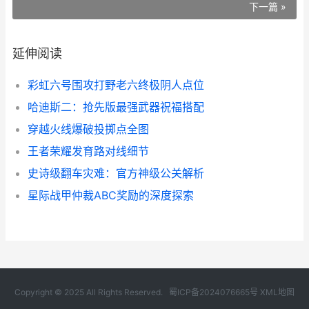
下一篇 »
延伸阅读
彩虹六号围攻打野老六终极阴人点位
哈迪斯二：抢先版最强武器祝福搭配
穿越火线爆破投掷点全图
王者荣耀发育路对线细节
史诗级翻车灾难：官方神级公关解析
星际战甲仲裁ABC奖励的深度探索
Copyright © 2025 All Rights Reserved.
蜀ICP备2024076665号
XML地图