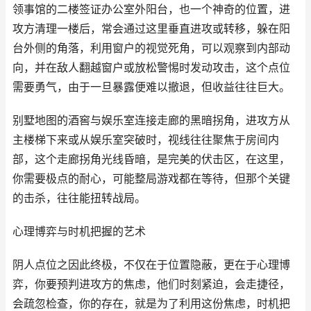
领事馆的二楼签证办公室外阳台，也一个神奇的位置，进
攻方清理一楼后，常会通过这里垂直进攻或转移，躲在阳
台外侧的角落，利用窗户的视觉死角，可以观察到内部动
向，并在敌人翻越窗户或放松警惕时发动攻击，这个点位
需要勇气，由于一旦暴露便难以撤退，但收益往往巨大。
别墅地图的酒窖与娱乐室连接走廊的黑暗拐角，进攻方从
主楼梯下来或从娱乐室突破时，视线往往聚焦于房间内
部，这个走廊拐角光线昏暗，是完美的伏击区，在这里，
你需要极点的耐心，可能整局游戏都在等待，但那个关键
的击杀，往往能扭转战局。
心理博弈与时机把握的艺术
阴人点位之因此终极，不仅在于位置隐蔽，更在于心理博
弈，你要预判进攻方的焦虑，他们时刻紧迫，会走捷径，
会疏忽检查，你的存在，就是为了利用这份焦虑，时机把