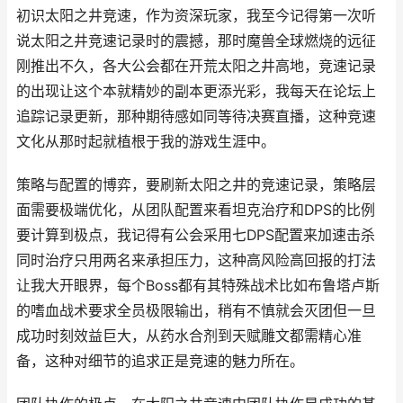
初识太阳之井竞速，作为资深玩家，我至今记得第一次听
说太阳之井竞速记录时的震撼，那时魔兽全球燃烧的远征
刚推出不久，各大公会都在开荒太阳之井高地，竞速记录
的出现让这个本就精妙的副本更添光彩，我每天在论坛上
追踪记录更新，那种期待感如同等待决赛直播，这种竞速
文化从那时起就植根于我的游戏生涯中。
策略与配置的博弈，要刷新太阳之井的竞速记录，策略层
面需要极端优化，从团队配置来看坦克治疗和DPS的比例
要计算到极点，我记得有公会采用七DPS配置来加速击杀
同时治疗只用两名来承担压力，这种高风险高回报的打法
让我大开眼界，每个Boss都有其特殊战术比如布鲁塔卢斯
的嗜血战术要求全员极限输出，稍有不慎就会灭团但一旦
成功时刻效益巨大，从药水合剂到天赋雕文都需精心准
备，这种对细节的追求正是竞速的魅力所在。