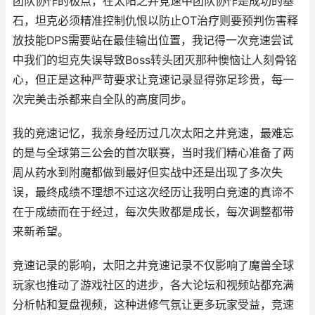
团队协作的极点，在太阳之井竞速中团队协作是成功的基
石，坦克必须精准控制仇恨以防止OT治疗则要预判伤害释
放技能DPS需要站在最佳输出位置，我记得一次竞速尝试
中我们的坦克失误导致Boss转头团灭那种懊恼让人刻骨铭
心，但正是这种严苛要求让竞速记录显得弥足珍贵，每一
次完美击杀都来自全队的高度同步。
我的竞速记忆，我亲身经历过几次太阳之井竞速，最难忘
的是与全球第三公会的首次联赛，当时我们精心准备了两
周从药水到附魔都做到最好但实战中还是出现了多次失
误，最终成绩不理想不过这次经历让我明白竞速的真谛不
在于成绩而在于经过，每次失败都是成长，每次调整都带
来新希望。
竞速记录的影响，太阳之井竞速记录不仅影响了魔兽全球
玩家也推动了游戏社区的进步，各大论坛和视频站都充满
分析帖和复盘视频，这种进修气氛让更多玩家受益，竞速