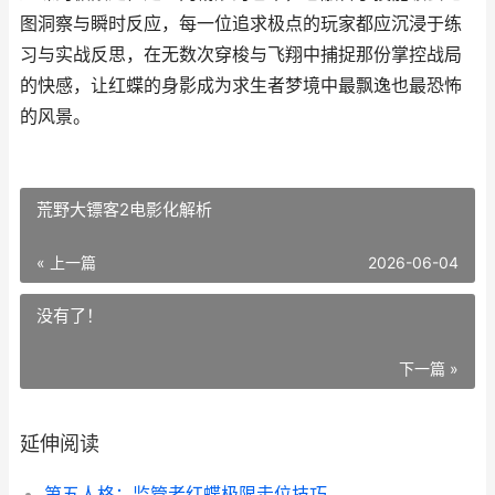
图洞察与瞬时反应，每一位追求极点的玩家都应沉浸于练
习与实战反思，在无数次穿梭与飞翔中捕捉那份掌控战局
的快感，让红蝶的身影成为求生者梦境中最飘逸也最恐怖
的风景。
荒野大镖客2电影化解析
« 上一篇
2026-06-04
没有了！
下一篇 »
延伸阅读
第五人格：监管者红蝶极限走位技巧