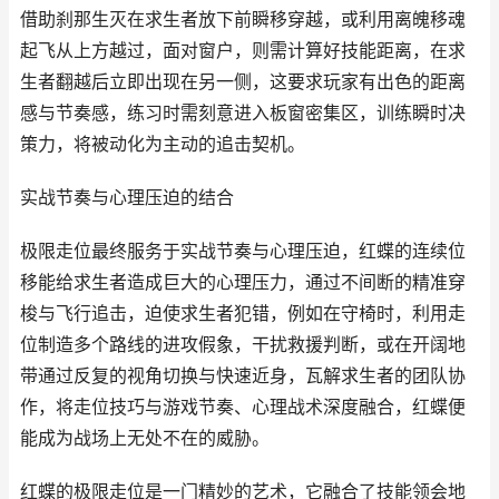
借助刹那生灭在求生者放下前瞬移穿越，或利用离魄移魂
起飞从上方越过，面对窗户，则需计算好技能距离，在求
生者翻越后立即出现在另一侧，这要求玩家有出色的距离
感与节奏感，练习时需刻意进入板窗密集区，训练瞬时决
策力，将被动化为主动的追击契机。
实战节奏与心理压迫的结合
极限走位最终服务于实战节奏与心理压迫，红蝶的连续位
移能给求生者造成巨大的心理压力，通过不间断的精准穿
梭与飞行追击，迫使求生者犯错，例如在守椅时，利用走
位制造多个路线的进攻假象，干扰救援判断，或在开阔地
带通过反复的视角切换与快速近身，瓦解求生者的团队协
作，将走位技巧与游戏节奏、心理战术深度融合，红蝶便
能成为战场上无处不在的威胁。
红蝶的极限走位是一门精妙的艺术，它融合了技能领会地