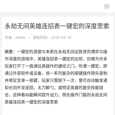
永劫无间英雄连招表一键宏的深度思索
作者：
admin
•
更新时间：2026-06-10
摘要：一键宏的诱惑与本质在永劫无间这款讲究博弈与操
作深度的游戏中，英雄连招表一键宏的出现，仿佛为许多
玩家打开了一扇通往高操作的捷径之门，所谓一键宏，即
通过外部软件或设备，将一系列复杂的按键操作预先录制
并绑定至单一按键，玩家只需按下一次，便可自动触发诸
如长剑升龙连招，太刀颠勺，或特定英雄的复杂技能组
合，这种看似能瞬间提升战力，简化操作门槛的永劫无间
英雄连招表一键宏的深度思索