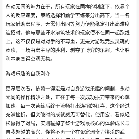
永劫无间的魅力在于，所有玩家在同样的制度下，依靠个
人的反应速度，策略选择和勤学苦练来分出高下，当一名
玩家借助宏程序，无需付出同等努力便能稳定打出高难度
连招时，他与那些汗水浇筑技术的玩家便不在同一起跑线
上，这不仅仅是对对手的不尊重，更是对游戏竞技灵魂的
亵渎，一场由宏主导的胜利，剥夺了博弈的乐趣，也让胜
利本身变得空洞无物。
游戏乐趣的自我剥夺
更深层次看，依赖一键宏是对自身游戏乐趣的阉割，永劫
无间的操作精妙之处，正在于每一次成功振刀带来的心跳
加速，每一次苦练后终于流畅打出连招的狂喜，这个经过
充满挫折，但突破时的成就感无可替代，使用宏，看似轻
松赢得了对局，实则输掉了整个游戏最核心的体验成长与
自我超越的高兴，你将不再一个在聚窟洲奋力拼杀的武