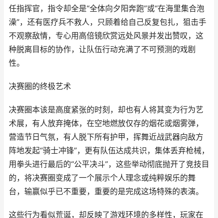
任指挥官，指令却全是“全体向夕阳奔跑”或“在海里集合泡
澡”，还有医疗兵不救人，只顾着给自己反复包扎，狙击手
不观察敌情，专心用高倍镜欣赏远处风景并发出赞叹，这
种脱离目标的协作，让队伍行动充满了不可预测的戏剧
性。
决赛圈的终极艺术
决赛圈本该是高度紧张的时刻，却也有人将其变为行为艺
术展，有人放弃掩体，在空地燃放仅存的烟花或烟雾弹，
营造节日气氛，有人脱下所有护甲，挥舞近战武器向敌方
阵地发起“骑士冲锋”，更有队伍达成共识，集体丢弃枪械，
用拳头进行最后的“公平决斗”，这些举动彻底抛开了竞技目
的，将决赛圈变成了一个展示个人理念或纯粹娱乐的舞
台，输赢似乎已不重要，重要的是完成这场特殊的表演。
这些行为看似荒诞，却反映了游戏环境的多样性，玩家在