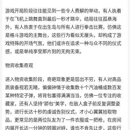
游戏开局阶段往往能见到一些令人费解的举动，有人执着
于在飞机上跳舞直到最后一秒才跳伞，结局往往孤悬海
外，有人热衷于在出生岛与所有人进行拳击比赛，仿佛这
是格斗游戏的主舞台，这些行为看似无厘头，却构成了游
戏特殊的开场气氛，他们或许在追求一种与众不同的仪式
感，或是单纯享受那片刻的无拘无束。
物资收集奇观
进入物资收集阶段，奇葩现象更是层出不穷，有人对高品
质装备视若无睹，偏偏钟情于收集数十个汽油桶或数百发
某种特定子弹，将背包塞得满满当当，仿佛一位专注的收
藏家，还有人坚持“舔包”美学，在敌人盒子前反复调整姿
势，进行长达十秒的虔诚告别仪式，才小心翼翼拾取物
品，更常见的是两位队友为了一件衣服或一把枪，在房间
内展开长达一分钟的转圈对峙，谁也不肯先让步，这些行