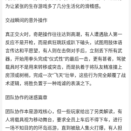
为让紧张的生存游戏多了几分生活化的滑稽感。
交战瞬间的意外操作
真正交火时，奇葩操作往往达到高潮，有人遭遇敌人第一
反应不是开枪，而是疯狂跳跃或趴下磕头，试图用肢体语
言传达和平愿望，有人则在击倒对手后，立刻丢下所有武
器，开始用拳头完成“仪式性”的最后一击，更有甚者，驾驶
载具时不是用来转移或突击，而是执着于将队友精准撞上
房顶或树梢，完成一次“飞天”壮举，这些行为完全颠覆了战
术逻辑，将胜负置于一种戏谑的表演之下。
团队协作的迷惑篇章
团队协作本是游戏核心，但一些玩家给出了另类解读，有
人将载具视为移动舞台，要求全员上车后不得下车，进行
一场不知目的的环岛巡游，直到被敌人集火打爆，有人担