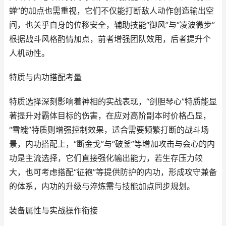
蝉”的加点也需重视，它们不仅能打断敌人动作创造输出空
间，也关乎自身的位移安全，辅助技能“御风”与“凌波微步”
根据战斗风格酌情加点，前者增强团队效用，后者提升个
人机动性。
特质与内功搭配考量
特质选择深刻影响着神相的实战表现，“剑胆琴心”特质能显
著提升对霸体目标的伤害，在应对高阶副本时价格凸显，
“雪魄”特质则增强控制效果，适合需要频繁打断的战斗场
景，内功搭配上，“断金戈”与“破釜”等增加攻击与会心的内
功是主流选择，它们直接强化输出能力，若生存压力较
大，也可考虑搭配“征袍”等提供防护的内功，形成攻守兼备
的体系，内功的升级与淬炼需与技能加点同步规划。
装备属性与实战操作衔接