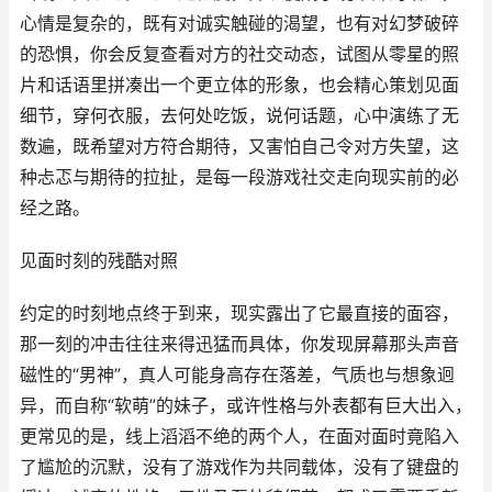
心情是复杂的，既有对诚实触碰的渴望，也有对幻梦破碎
的恐惧，你会反复查看对方的社交动态，试图从零星的照
片和话语里拼凑出一个更立体的形象，也会精心策划见面
细节，穿何衣服，去何处吃饭，说何话题，心中演练了无
数遍，既希望对方符合期待，又害怕自己令对方失望，这
种忐忑与期待的拉扯，是每一段游戏社交走向现实前的必
经之路。
见面时刻的残酷对照
约定的时刻地点终于到来，现实露出了它最直接的面容，
那一刻的冲击往往来得迅猛而具体，你发现屏幕那头声音
磁性的“男神”，真人可能身高存在落差，气质也与想象迥
异，而自称“软萌”的妹子，或许性格与外表都有巨大出入，
更常见的是，线上滔滔不绝的两个人，在面对面时竟陷入
了尴尬的沉默，没有了游戏作为共同载体，没有了键盘的