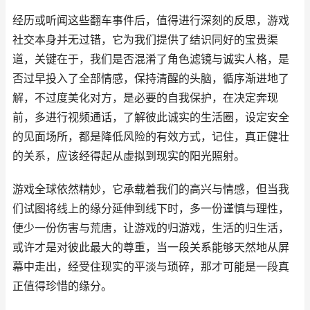
经历或听闻这些翻车事件后，值得进行深刻的反思，游戏
社交本身并无过错，它为我们提供了结识同好的宝贵渠
道，关键在于，我们是否混淆了角色滤镜与诚实人格，是
否过早投入了全部情感，保持清醒的头脑，循序渐进地了
解，不过度美化对方，是必要的自我保护，在决定奔现
前，多进行视频通话，了解彼此诚实的生活圈，设定安全
的见面场所，都是降低风险的有效方式，记住，真正健壮
的关系，应该经得起从虚拟到现实的阳光照射。
游戏全球依然精妙，它承载着我们的高兴与情感，但当我
们试图将线上的缘分延伸到线下时，多一份谨慎与理性，
便少一份伤害与荒唐，让游戏的归游戏，生活的归生活，
或许才是对彼此最大的尊重，当一段关系能够天然地从屏
幕中走出，经受住现实的平淡与琐碎，那才可能是一段真
正值得珍惜的缘分。