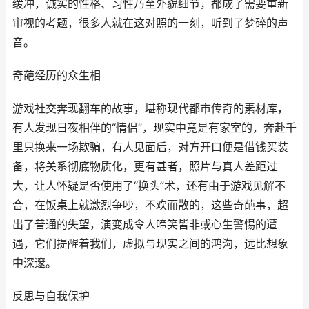
缓冲，诚实的性格、习性乃至外貌细节，都成了需要重新
审视的考题，很多人就在这对照的一刻，听到了梦碎的声
音。
奇葩经历的众生相
游戏社交奔现翻车的故事，堪称现代都市传奇的素材库，
有人发现日夜相伴的“情侣”，现实中竟是有家室的，奔赴千
里只换来一场欺骗，有人见面后，对方开口便是借钱买装
备，将关系彻底物质化，更有甚者，照片与真人差距过
大，让人怀疑是否使用了“换头”术，还有由于游戏见解不
合，在饭桌上就激烈争吵，不欢而散的，这些奇葩事，超
出了普通的失望，演变成令人啼笑皆非或心生警惕的遭
遇，它们提醒着我们，虚拟与现实之间的鸿沟，远比想象
中深邃。
反思与自我保护