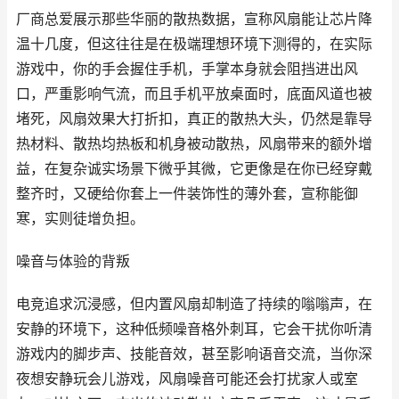
厂商总爱展示那些华丽的散热数据，宣称风扇能让芯片降
温十几度，但这往往是在极端理想环境下测得的，在实际
游戏中，你的手会握住手机，手掌本身就会阻挡进出风
口，严重影响气流，而且手机平放桌面时，底面风道也被
堵死，风扇效果大打折扣，真正的散热大头，仍然是靠导
热材料、散热均热板和机身被动散热，风扇带来的额外增
益，在复杂诚实场景下微乎其微，它更像是在你已经穿戴
整齐时，又硬给你套上一件装饰性的薄外套，宣称能御
寒，实则徒增负担。
噪音与体验的背叛
电竞追求沉浸感，但内置风扇却制造了持续的嗡嗡声，在
安静的环境下，这种低频噪音格外刺耳，它会干扰你听清
游戏内的脚步声、技能音效，甚至影响语音交流，当你深
夜想安静玩会儿游戏，风扇噪音可能还会打扰家人或室