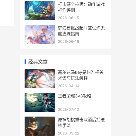
打击感全拉满：动作游戏
神作评测
2026-06-15
梦幻模拟战超时空试炼无
脑逃课指南
2026-06-16
经典文章
塞尔达马key是何？相关
术语与玩法解释
2026-04-14
王者荣耀3v3攻略
2025-07-12
原神胡桃重击取消后摇硬
核手法
2026-05-22