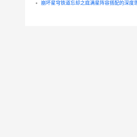
崩坏星穹铁道忘却之庭满星阵容搭配的深度