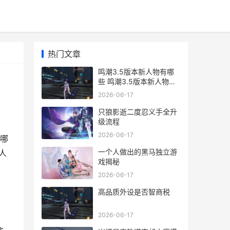
热门文章
鸣潮3.5版本新人物有哪
些 鸣潮3.5版本新人物概
括 潮鸣弦是什么技能
2026-06-17
只狼影逝二度忍义手全升
级流程
2026-06-17
有哪
一个人做出的黑马独立游
人
戏揭秘
2026-06-17
高品质外设是否智商税
2026-06-17