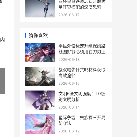
些
崩坏星穹铁道忘却之庭满
星阵容搭配的深度思索
2026-06-17
猜你喜欢
内
平民外设极速升级保姆路
线图好钢必须用在刀刃上
2026-06-13
战双帕弥什共鸣材料获取
高效途径
2026-06-15
»
文明6全文明强度：T0级
别文明分析
2026-06-14
星际争霸二虫族裸三开局
防守法
2026-06-12