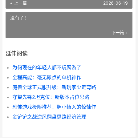
« 上一篇
2026-06-19
没有了！
下一篇 »
延伸阅读
为何现在的年轻人都不玩网游了
全程高能：毫无尿点的单机神作
魔兽全球正式服升级：新玩家少走弯路
守望先锋2坦克位：新版本占位思路
恐怖游戏极限推荐：胆小慎入的惊悚作
金铲铲之战逆风翻盘思路经济管理