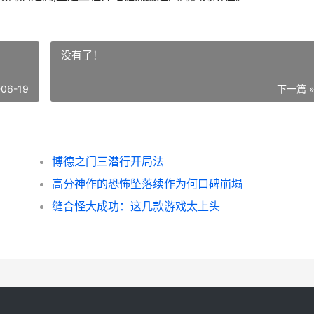
没有了！
-06-19
下一篇 
博德之门三潜行开局法
高分神作的恐怖坠落续作为何口碑崩塌
缝合怪大成功：这几款游戏太上头