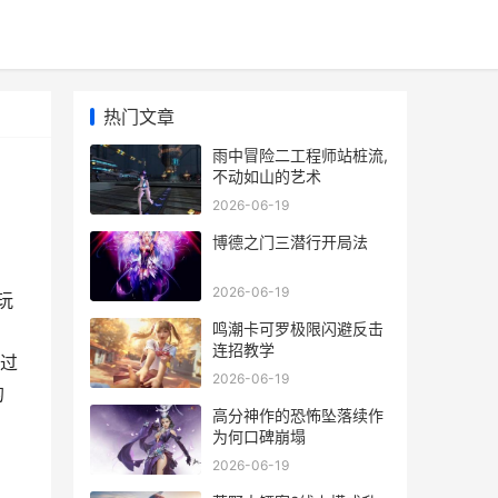
热门文章
雨中冒险二工程师站桩流,
不动如山的艺术
2026-06-19
博德之门三潜行开局法
2026-06-19
玩
鸣潮卡可罗极限闪避反击
连招教学
通过
2026-06-19
的
高分神作的恐怖坠落续作
为何口碑崩塌
2026-06-19