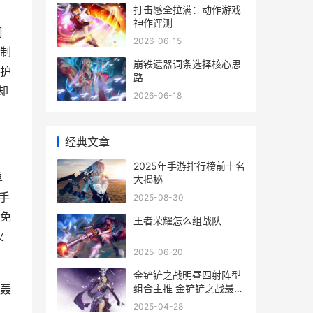
打击感全拉满：动作游戏
神作评测
周
2026-06-15
限制
崩铁遗器词条选择核心思
的护
路
却
2026-06-18
经典文章
2025年手游排行榜前十名
单
大揭秘
手
2025-08-30
避免
王者荣耀怎么组战队
火
2025-06-20
金铲铲之战明昼四射阵型
组合主推 金铲铲之战最强
塔轰
阵容最新黎明
2025-04-28