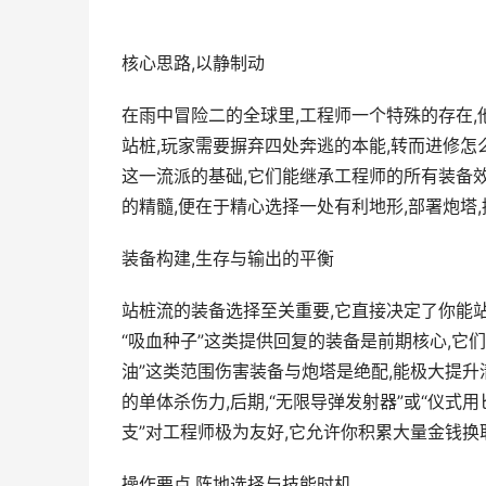
核心思路,以静制动
在雨中冒险二的全球里,工程师一个特殊的存在
站桩,玩家需要摒弃四处奔逃的本能,转而进修怎
这一流派的基础,它们能继承工程师的所有装备效
的精髓,便在于精心选择一处有利地形,部署炮塔
装备构建,生存与输出的平衡
站桩流的装备选择至关重要,它直接决定了你能站得
“吸血种子”这类提供回复的装备是前期核心,它们
油”这类范围伤害装备与炮塔是绝配,能极大提升清
的单体杀伤力,后期,“无限导弹发射器”或“仪式
支”对工程师极为友好,它允许你积累大量金钱换
操作要点,阵地选择与技能时机