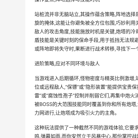
站桩流并非无脑站立,其操作蕴含策略,阵地选择
旋的掩体,这能让你避免被全方位包围,巧妙利用
敌人的攻击角度,技能施放时机是关键,炮塔的冷
盾技能是关键时刻的保命手段,用于抵挡无法规
或阵地即将失守时,果断进行战术转移,寻找下一
进阶策略,应对不同环境与敌人
当游戏进入后期循环,怪物密度与精英比例激增,
位或远程敌人,“保镖”或“隐形装置”能提供宝贵
雷”或“腐蚀性孢子”控制并削弱它们,再集中炮火
被BOSS的大范围技能同时覆盖到你和所有炮塔
力网进行,让炮塔成为吸引火力的主角。
这种玩法提供了一种截然不同的游戏体验,它要求
鸣,弹幕如雨,而你安然立于风暴中心,那份掌控