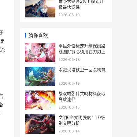
荒野大镖客2线上模式升
级最快途径
2026-06-19
于
猜你喜欢
能是
平民外设极速升级保姆路
桩流
线图好钢必须用在刀刃上
2026-06-13
杀戮尖塔铁卫一回杀构筑
2026-06-19
战双帕弥什共鸣材料获取
汽
高效途径
塔
2026-06-15
开
文明6全文明强度：T0级
别文明分析
2026-06-14