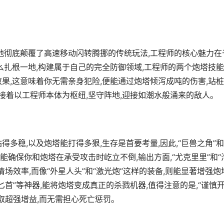
,他彻底颠覆了高速移动闪转腾挪的传统玩法,工程师的核心魅力在
么扎根一地,构建属于自己的完全防御领域,工程师的两个炮塔技
果,这意味着你无需亲身犯险,便能通过炮塔倾泻成吨的伤害,站
,接着以工程师本体为枢纽,坚守阵地,迎接如潮水般涌来的敌人。
多稳,以及炮塔能打得多狠,生存是首要考量,因此,“巨兽之角”和
能确保你和炮塔在承受攻击时屹立不倒,输出方面,“尤克里里”和“
场效率,而像“外星人头”和“激光炮”这样的装备,则能显著增强炮
用匕首”等神器,能将炮塔变成真正的杀戮机器,值得注意的是,“谨慎
取超强增益,而无需担心死亡惩罚。