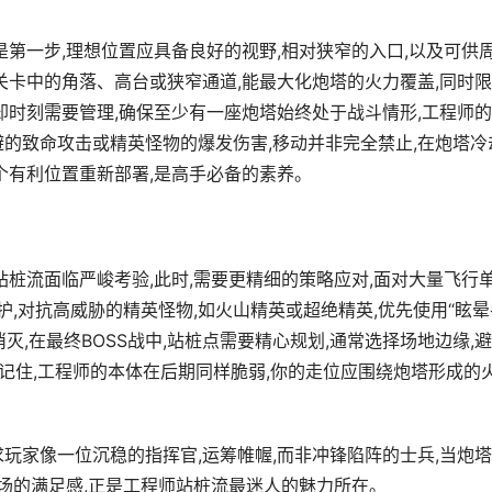
是第一步,理想位置应具备良好的视野,相对狭窄的入口,以及可供
关卡中的角落、高台或狭窄通道,能最大化炮塔的火力覆盖,同时
却时刻需要管理,确保至少有一座炮塔始终处于战斗情形,工程师
避的致命攻击或精英怪物的爆发伤害,移动并非完全禁止,在炮塔冷
个有利位置重新部署,是高手必备的素养。
站桩流面临严峻考验,此时,需要更精细的策略应对,面对大量飞行
保护,对抗高威胁的精英怪物,如火山精英或超绝精英,优先使用“眩晕
消灭,在最终BOSS战中,站桩点需要精心规划,通常选择场地边缘,
,记住,工程师的本体在后期同样脆弱,你的走位应围绕炮塔形成的
玩家像一位沉稳的指挥官,运筹帷幄,而非冲锋陷阵的士兵,当炮
战场的满足感,正是工程师站桩流最迷人的魅力所在。