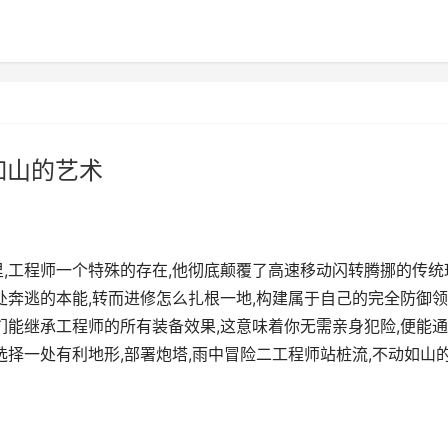
如山的艺术
里,工程师一个特殊的存在,他彻底颠覆了高速移动闪转腾挪的传统
处奔逃的本能,转而进修怎么扎根一地,构建属于自己的完全防御领
们能继承工程师的所有装备效果,这意味着你无需亲身犯险,便能
选择一处有利地形,部署炮塔,雨中冒险二工程师站桩流,不动如山