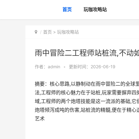
首页
玩咖攻略站
首页
>
玩咖攻略站
雨中冒险二工程师站桩流,不动
作者：
admin
•
更新时间：2026-06-19
摘要：核心思路,以静制动在雨中冒险二的全球
法,工程师的核心魅力在于站桩,玩家需要摒弃四
域,工程师的两个炮塔技能是这一流派的基础,它
炮塔倾泻成吨的伤害,站桩流的精髓,便在于精心
艺术