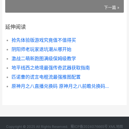
下一篇 »
延伸阅读
抢先体验版游戏究竟值不值得买
阴阳师老玩家退坑潮从哪开始
激战二萌新跑图满级保姆级教学
地平线西之绝境最强传奇武器获取指南
匹诺曹的谎言电棍流最强推图配置
原神月之八直播兑换码 原神月之八前瞻兑换码锦集
Copyright © 2025 All Rights Reserved.
蜀ICP备2024076665号
XML地图