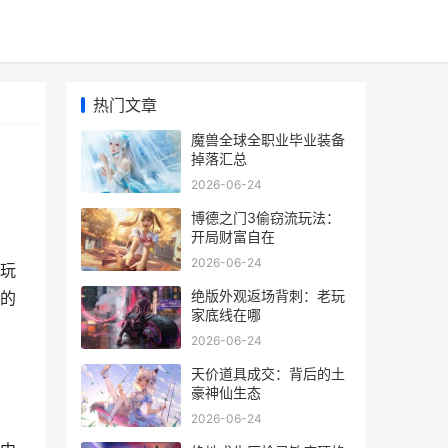
热门文章
魔兽全球全职业毕业装备
掉落汇总
2026-06-24
博德之门3偷窃流玩法：
开局财富自在
2026-06-24
玩
绝版外观返场背刺：老玩
的
家底线在哪
2026-06-24
天价道具成交：背后的土
豪神仙生态
2026-06-24