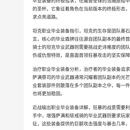
毕业装备的终极追求，在魔兽全球的浩瀚旅程中
的圣杯，它象征着角色在当前版本的终极形态，
求点亮道路。
坦克职业毕业装备指引，坦克的生存是团队基石
言，核心的毕业盾牌往往源自团队副本的最终首
骑士的坦克毕业武器则需要挑战史诗难度的团队
伤或仇恨特效，是直面首领狂暴攻击的坚实保障
治疗职业毕业装备分析，治疗者的毕业装备追求
萨满祭司的毕业武器通常闪耀着团队副本的光芒
业套装部件则散落在多个团队副本之中，每一件
也将更加稳固。
近战输出职业毕业装备详解，狂暴的战意需要利
手中，增强萨满和惩戒骑的毕业武器则要求玩家
征，这些装备提供的巨额攻击强度与暴击几率，