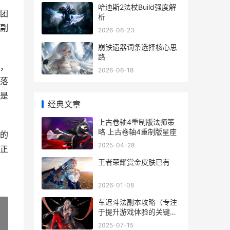
哈迪斯2法杖Build强度解
团
析
副
2026-06-23
崩铁遗器词条选择核心思
路
，
2026-06-18
落
是
经典文章
上古卷轴4重制版法师策
略 上古卷轴4重制版星座
的
2025-04-28
正
王者荣耀赏金皮肤已有
2026-01-08
车迟斗法副本攻略（专注
于提升游戏体验的关键诀
窍）
2025-07-15