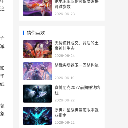
中
绝地求生压枪灵敏度硬格
调试参数
追
2026-06-23
猜你喜欢
亡
天价道具成交：背后的土
减
豪神仙生态
2026-06-24
杀戮尖塔铁卫一回杀构筑
和
毕
2026-06-19
线
赛博朋克2077前期赚钱路
线
2026-06-22
领
原神四星战神当前版本就
象
业指南
2026-06-22