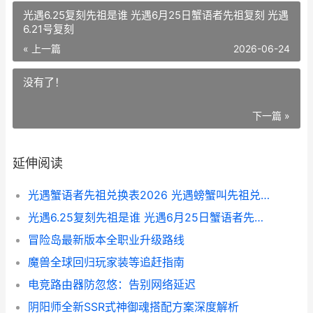
光遇6.25复刻先祖是谁 光遇6月25日蟹语者先祖复刻 光遇
6.21号复刻
« 上一篇
2026-06-24
没有了！
下一篇 »
延伸阅读
光遇蟹语者先祖兑换表2026 光遇螃蟹叫先祖兑换表 蟹语者先祖在哪
光遇6.25复刻先祖是谁 光遇6月25日蟹语者先祖复刻 光遇6.21号复刻
冒险岛最新版本全职业升级路线
魔兽全球回归玩家装等追赶指南
电竞路由器防忽悠：告别网络延迟
阴阳师全新SSR式神御魂搭配方案深度解析