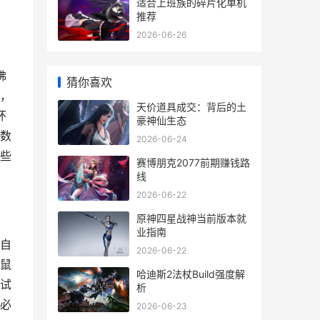
适合上班族的碎片化单机
推荐
2026-06-26
佛
猜你喜欢
，
天价道具成交：背后的土
环
豪神仙生态
数
2026-06-24
些
赛博朋克2077前期赚钱路
线
2026-06-22
原神四星战神当前版本就
业指南
自
2026-06-22
鼠
哈迪斯2法杖Build强度解
试
析
必
2026-06-23