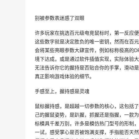
别被参数表迷惑了双眼
许多玩家在挑选百元级电竞鼠标时，第一反应便
这些数字就是决定胜负的唯一密钥，然而在百元
会将某些亮眼参数大肆宣传，例如标称极高的D
境下达成，或是通过软件插值实现，实际体验大
无法告诉你它的握持是否贴合你的手掌，滑动是
真正影响游戏体验的细节。
手感至上，握持感是灵魂
鼠标握持感，是超越一切参数的核心，这包括了
己的握鼠姿势，是趴握，抓握还是指握，一款为
标模具千差万别，许多是模仿热门型号的形制，
一试，感受掌心是否被饱满支撑，手指能否天然