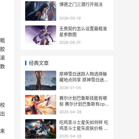
博德之门三潜行开局法
2026-06-19
无畏契约怎么设置最稳准
星参数图
粗
2026-06-21
胶
滚
经典文章
数
原神雪白迷踪人物选择躲
藏地点同享 原神雪白迷踪
人物选择躲藏地点如何找
2026-01-05
原神雪白迷踪人怎么打
赛尔计划巴鲁斯技能有哪
些 赛尔计划巴鲁斯有cp
校
吗
2025-04-28
出
吃鸡圣斗士星矢如何样 吃
鸡圣斗士星矢皮肤价格 游
来
戏圣斗士星矢
2025-04-28