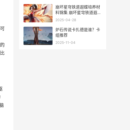
崩坏星穹铁道遐蝶培养材
料锦集 崩坏星穹铁道遐蝶
兑换码
2025-04-28
可
炉石传说卡扎德是谁？卡
组推荐
2025-11-04
的
比
驱
的
脑