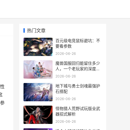
热门文章
百元级电竞鼠标避坑：不
要看参数
2026-06-26
魔兽国服回归能留住多少
人，一个老玩家的深度思
索
2026-06-26
，
地下城与勇士剑魂最强护
性
石搭配
这
2026-06-26
参
怪物猎人荒野试玩版全武
器招式解析
2026-06-26