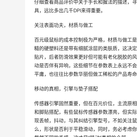
仔细查看商品评价中关于手长和握法的描述，寻
具，远比多出几千DPI来得重要。
关注表面功夫，材质与做工
百元级鼠标的成本控制极为严格，材质与做工是
糙的硬塑料还是带有细腻涂层的类肤质，这决定
贴片，后者防滑效果更好但可能有老化脱胶的风
动是否伴有异响，这些细节在参数表上永远不会
平庸，也往往比参数华丽但做工稀松的产品寿命
移动的真相，引擎与垫子搭配
传感器引擎固然重要，但在百元价位，主流原相
和脚贴搭配，有些鼠标传感器参数漂亮，但实际
现丢帧，抖动，与其纠结引擎型号，不如关注鼠
么，形状是否利于平稳滑动，同时，务必考虑你