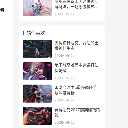
塞尔达传说王国之泪神庙
解谜法，一场思考模式的
者
革命
2026-06-27
猜你喜欢
天价道具成交：背后的土
豪神仙生态
2026-06-24
地下城高难团本逃课打法
保姆级
2026-06-27
鸣潮今汐主c最强循环手
法深度解析
2026-06-27
赛博朋克2077前期赚钱路
线
2026-06-22