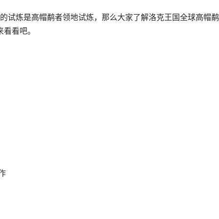
试炼是高帽鹬者领地试炼，那么大家了解洛克王国全球高帽鹬
来看看吧。
作