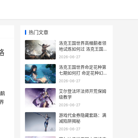
热门文章
洛克王国世界高帽鹬者领
地试炼如何过 洛克王国世
略
界高帽鹬者领地试炼策略
2026-06-27
洛克王国世界高温回火技
能石
洛克王国世界命定花种第
七期如何打 命定花种幻影
灵菇怖哭菇流浪鼠打法策
2026-06-27
略 洛克王国世界命定花种
怎么打
艾尔登法环法师开荒保姆
鹬
级教学
界
2026-06-27
游戏代金券隐藏套路：满
减陷阱揭秘
2026-06-27