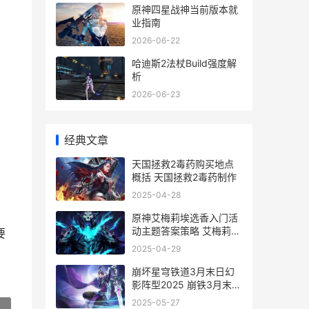
原神四星战神当前版本就
业指南
2026-06-22
哈迪斯2法杖Build强度解
析
2026-06-23
经典文章
天国拯救2毒药购买地点
概括 天国拯救2毒药制作
2025-04-28
原神艾梅莉埃选香入门活
动主题答案策略 艾梅莉位
要
阶
2025-04-29
崩坏星穹铁道3月末日幻
影阵型2025 崩铁3月末日
幻影阵型如何组合 崩坏星
2025-05-27