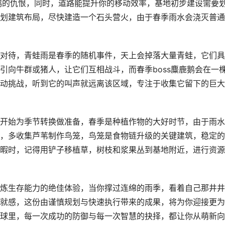
鹿鹅的仇恨，同时，道路能提升你的移动效率，基地初步建设需要
划建筑布局，尽快建造一个石头营火，由于春季雨水会浇灭普通
对待，青蛙雨是春季的随机事件，天上会掉落大量青蛙，它们具
引向牛群或猪人，让它们互相战斗，而春季boss麋鹿鹅会在一
动挑战，听到它的叫声就远离该区域，专注于收集它留下的巨大
开始为季节转换做准备，春季是种植作物的大好时节，由于雨水
，多收集芦苇制作鸟笼，鸟笼是食物链升级的关键建筑，稳定的
暇时，记得用铲子移植草，树枝和浆果丛到基地附近，进行资源
炼生存能力的绝佳体验，当你撑过连绵的雨季，看着自己那井井
就感，这份由谨慎规划与快速执行带来的成果，将为你迎接更为
球里，每一次成功的防御与每一次智慧的抉择，都让你从萌新向