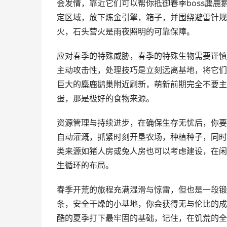
会发情，靠近它们可以帮你抵御春季boss麋
定区域，放下炼金引擎，箱子，并围绕避雷针规
火，石头营火是雨夜照明的可靠保障。
应对春季的特殊威胁，春季的特殊生物需要谨慎
主动攻击性，处理技巧是立刻远离基地，将它们
巨大的麋鹿鹅巢附近刷新，萌新前期完全不要主
蛋，那是极好的食物来源。
资源管理与持续进步，在确保生存无忧后，你要
自动灌溉，抓紧时刻开垦农场，种植种子，同时
类来源如猪人房或兔人房也可以考虑建设，在闲
生循环的布局。
春季开荒的旅程充满湿滑与惊雷，但也是一段锻
条，安全干燥的小基地，你会获得无与伦比的成
酷的夏季打下最牢固的基础，记住，在饥荒的全