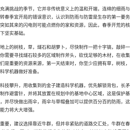
充满挑战的季节，它并非传统意义上的温和开端，连绵的细雨与
转春季宜开局的错误意识，认识到防雨与防雷是生存的第一要务
突如其来的闪电则可能点燃你的家和资源，因此，春季开荒的核
下坚实基础。
地上的树枝，草，燧石和胡萝卜，尽快制作一把十字镐，敲碎一
你需要寻找燧石较多的区域制作斧头，砍伐足够的木材，在收集
们是重要的资源来源，第一天结束时，你至少应拥有草，树枝，
科学机器做好准备。
科技攀升，用收集到的金子建造科学机器，优先解锁背包，长矛
制作避雷针，并将其放置在规划中的基地中心区域，这是保护基
，并尽快做出雨伞，雨伞与草帽叠加可以提供百分百的防雨，这
能力将大大增强。
重要，建议选择靠近牛群，但并非紧贴的道路交汇处，牛群在春