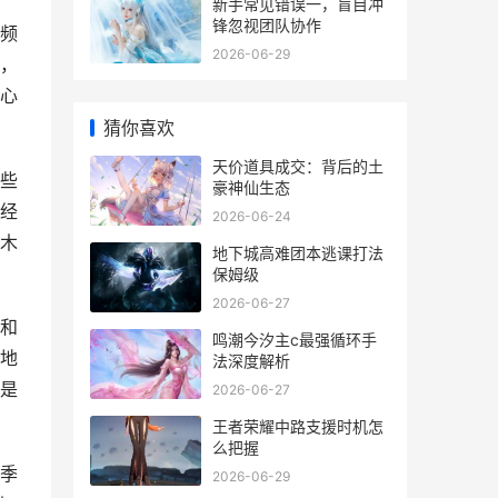
新手常见错误一，盲目冲
锋忽视团队协作
频
2026-06-29
，
心
猜你喜欢
天价道具成交：背后的土
些
豪神仙生态
经
2026-06-24
木
地下城高难团本逃课打法
保姆级
2026-06-27
和
鸣潮今汐主c最强循环手
地
法深度解析
是
2026-06-27
王者荣耀中路支援时机怎
么把握
季
2026-06-29