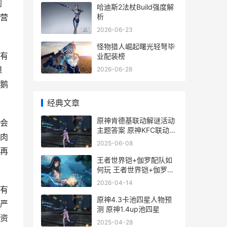
划
哈迪斯2法杖Build强度解
析
营
2026-06-23
怪物猎人崛起曙光轻弩毕
有
业配装榜
棵
2026-06-28
鹅
经典文章
原神肯德基联动解谜活动
会
主题答案 原神KFC联动解
肉
谜第一天答案 原神肯德基
2025-06-08
联动兑换码在哪
再
王者世界铠+伽罗配队如
何玩 王者世界铠+伽罗配
队方法策略 王者荣铠
2026-04-14
有
原神4.3卡池四星人物预
严
测 原神1.4up池四星
资
2025-04-28