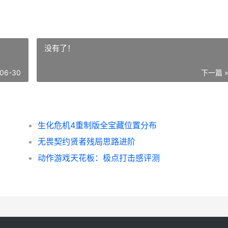
没有了！
06-30
下一篇 
生化危机4重制版全宝藏位置分布
无畏契约贤者残局思路进阶
动作游戏天花板：极点打击感评测