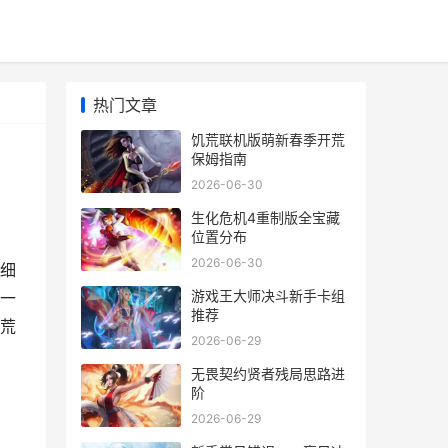
热门文章
饥荒联机版萌新春季开荒
保姆指南
2026-06-30
生化危机4重制版全宝藏
位置分布
2026-06-30
细
游戏王大师决斗新手卡组
一
推荐
荒
2026-06-29
无畏契约贤者残局思路进
阶
2026-06-29