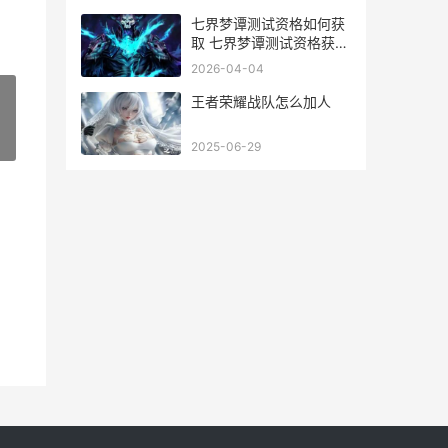
七界梦谭测试资格如何获
取 七界梦谭测试资格获取
方式 七界传说蝶梦是谁
2026-04-04
王者荣耀战队怎么加人
»
2025-06-29