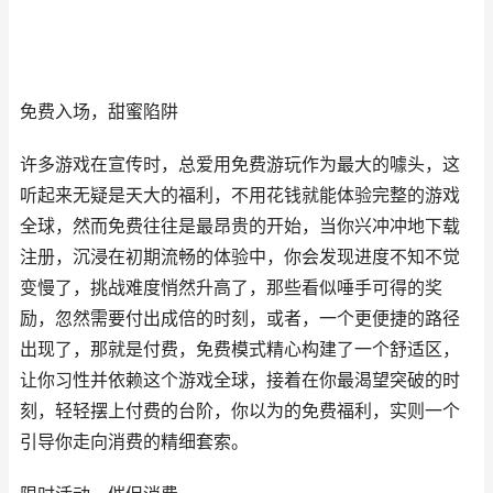
免费入场，甜蜜陷阱
许多游戏在宣传时，总爱用免费游玩作为最大的噱头，这
听起来无疑是天大的福利，不用花钱就能体验完整的游戏
全球，然而免费往往是最昂贵的开始，当你兴冲冲地下载
注册，沉浸在初期流畅的体验中，你会发现进度不知不觉
变慢了，挑战难度悄然升高了，那些看似唾手可得的奖
励，忽然需要付出成倍的时刻，或者，一个更便捷的路径
出现了，那就是付费，免费模式精心构建了一个舒适区，
让你习性并依赖这个游戏全球，接着在你最渴望突破的时
刻，轻轻摆上付费的台阶，你以为的免费福利，实则一个
引导你走向消费的精细套索。