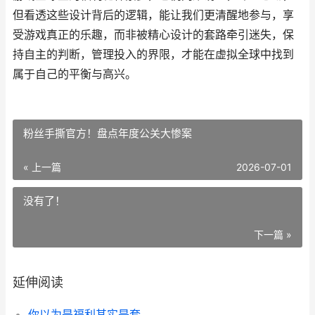
但看透这些设计背后的逻辑，能让我们更清醒地参与，享
受游戏真正的乐趣，而非被精心设计的套路牵引迷失，保
持自主的判断，管理投入的界限，才能在虚拟全球中找到
属于自己的平衡与高兴。
粉丝手撕官方！盘点年度公关大惨案
« 上一篇
2026-07-01
没有了！
下一篇 »
延伸阅读
你以为是福利其实是套