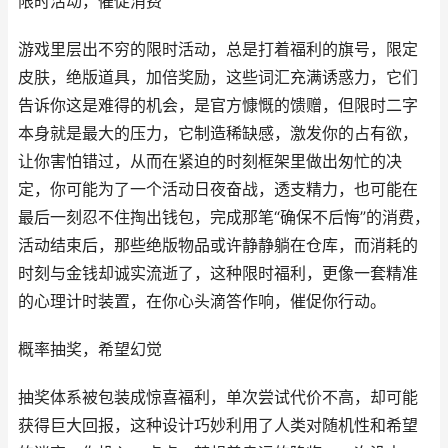
限时活动，催促消费
游戏里层出不穷的限时活动，总是打着福利的旗号，限定
皮肤，绝版道具，加倍奖励，这些词汇充满诱惑力，它们
告诉你这是难得的机会，是官方慷慨的馈赠，但限时二字
本身就是最大的压力，它制造稀缺感，激发你的占有欲，
让你害怕错过，从而在紧迫的时刻框架里做出匆忙的决
定，你可能为了一个活动日夜奋战，透支精力，也可能在
最后一刻忍不住掏出钱包，完成那笔“确保不后悔”的消费，
活动结束后，那些绝版物品或许静静躺在仓库，而消耗的
时刻与金钱却诚实流逝了，这种限时福利，更像一套精准
的心理计时装置，在你心头滴答作响，催促你行动。
概率抽奖，希望幻觉
抽奖体系被包装成惊喜福利，单次尝试代价不高，却可能
获得巨大回报，这种设计巧妙利用了人类对随机性和希望