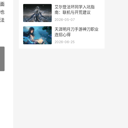
面
艾尔登法环同学入坑指
也
南：联机与开荒建议
法
2026-05-07
天涯明月刀手游神刀职业
连招心得
2026-06-25
»