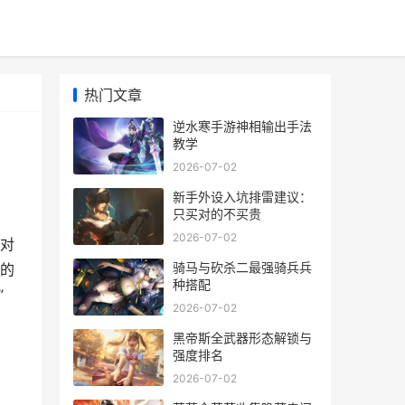
热门文章
逆水寒手游神相输出手法
教学
2026-07-02
新手外设入坑排雷建议：
只买对的不买贵
2026-07-02
对
骑马与砍杀二最强骑兵兵
的
种搭配
”
2026-07-02
黑帝斯全武器形态解锁与
强度排名
2026-07-02