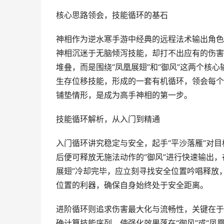
核心思路领会，技能循环的基石
神相作为逆水寒手游中经典的远程法术输出角色
神相沉迷于无脑倾泻技能，却打不出应有的伤害
堆叠，而是围绕“凤凰展翅”和“御风”这两个核心
生存位移技能，形成的一套有机循环，领会每个
铺垫情形，是成为高手神相的第一步。
技能循环解析，从入门到精通
入门循环讲究稳定与安全，起手“平沙落雁”对目
后便可释放无施法动作的“御风”进行快速输出
展翅”冷却完毕，应立刻寻找安全位置吟唱释放
位置的利器，确保自身始终处于安全距离。
进阶循环则追求伤害最大化与流畅性，关键在于
确计算技能序列，使强化效果落在“御风”或“凤凰