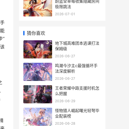
蔚蓝全草莓收集隐藏房间
极限跳法
2026-07-01
手
能
猜你喜欢
步”
地下城高难团本逃课打法
该
保姆级
2026-06-27
鸣潮今汐主c最强循环手
法深度解析
2026-06-27
之
王者荣耀中路支援时机怎
凰
么把握
出
2026-06-29
怪物猎人崛起曙光轻弩毕
业配装榜
精
2026-06-28
带来