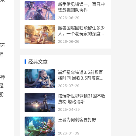
新手常见错误一，盲目冲
锋忽视团队协作
2026-06-29
魔兽国服回归能留住多少
人，一个老玩家的深度思
索
2026-06-26
环
唱
经典文章
崩坏星穹铁道3.5前瞻直
神
播时间 崩铁3.5前瞻直播
啥子时候 崩坏星穹铁道
是
2025-07-29
3.5爆料
能
塔瑞斯世界登顶31国不收
费榜 塔格瑞斯
2025-04-29
王者为何刺客要打野
2026-01-09