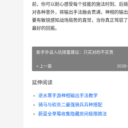
前，你可以耐心感受每个技能的施法时刻、后摇
对各种意外，将输出手法融会贯通，神相的输出
要有敏锐感知战场局势的直觉，当你真正驾驭了
最好的回报。
新手外设入坑排雷建议：只买对的不买贵
« 上一篇
2026
延伸阅读
逆水寒手游神相输出手法教学
骑马与砍杀二最强骑兵兵种搭配
蔚蓝全草莓收集隐藏房间极限跳法