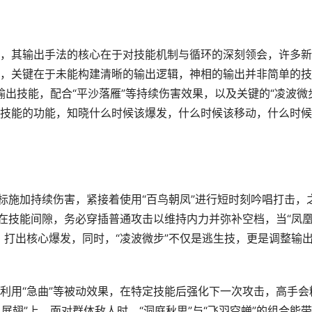
，其输出手法的核心在于对技能机制与循环的深刻领会，许多新
，关键在于未能构建清晰的输出逻辑，神相的输出并非简单的技
输出技能，配合“平沙落雁”等持续伤害效果，以及关键的“凌波微
技能的功能，知晓什么时候该爆发，什么时候该移动，什么时候
标施加持续伤害，紧接着使用“百鸟朝凤”进行短时刻吟唱打击，
，在技能间隙，务必穿插普通攻击以维持内力并弥补空档，当“凤
，打出核心爆发，同时，“凌波微步”不仅是逃生技，更是调整输
利用“急曲”等被动效果，在特定技能后强化下一次攻击，高手会
展翅”上，面对群体敌人时，“洞庭秋思”与“飞羽空蝉”的组合能