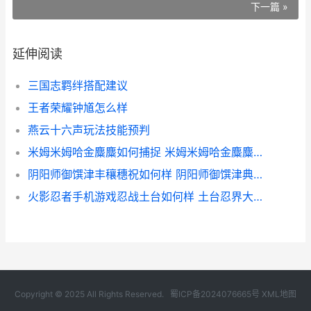
下一篇 »
延伸阅读
三国志羁绊搭配建议
王者荣耀钟馗怎么样
燕云十六声玩法技能预判
米姆米姆哈金麋麋如何捕捉 米姆米姆哈金麋麋捕捉方式 金姆哈梅塔
阴阳师御馔津丰穰穗祝如何样 阴阳师御馔津典藏皮肤如何获取 阴阳师御馔津2020
火影忍者手机游戏忍战土台如何样 土台忍界大战技能说明 火影忍者手机游戏排行榜
Copyright © 2025 All Rights Reserved.
蜀ICP备2024076665号
XML地图