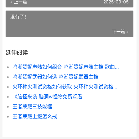
« 上一篇
2025-09-05
没有了！
下一篇 »
延伸阅读
鸣潮赞妮声骸如何组合 鸣潮赞妮声骸主推 歌曲潮鸣
鸣潮赞妮武器如何选 鸣潮赞妮武器主推
火环种火测试资格如何获取 火环种火测试资格获取方式 火环图片
《脑怪来袭 脑洞w怪物免费观看
王者荣耀三技能框
王者荣耀上瘾怎么戒