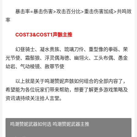
暴击率=暴击伤害>攻击百分比>重击伤害加成>共鸣效
率
COST3&COST1声骸主推
幻昼骑士、凝水贵族、琉璃刀伶、重型像的拳砾、荣
光节使、霜鬃狼、浮灵偶海德、幽翎火、工头布偶、愚金
幼岩、气动棱镜、赦罪节使
以上就是关于鸣潮赞妮声骸如何组合的全部内容了，
希望能为各位玩家们带来帮助，想要了解更多游戏策略及
资讯请持续关注拾人言堂。
鸣潮赞妮武器如何选 鸣潮赞妮武器主推