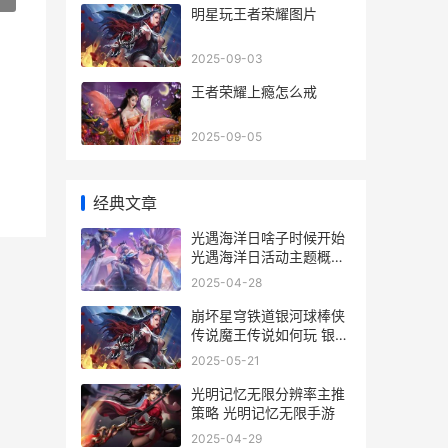
明星玩王者荣耀图片
2025-09-03
王者荣耀上瘾怎么戒
2025-09-05
经典文章
光遇海洋日啥子时候开始
光遇海洋日活动主题概括
光遇海洋日持续多久
2025-04-28
崩坏星穹铁道银河球棒侠
传说魔王传说如何玩 银河
球棒侠传说魔王传说全关
2025-05-21
卡策略 崩坏星穹铁道银枝
怎么打
光明记忆无限分辨率主推
策略 光明记忆无限手游
2025-04-29